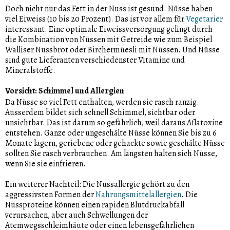
Doch nicht nur das Fett in der Nuss ist gesund. Nüsse haben
viel Eiweiss (10 bis 20 Prozent). Das ist vor allem für
Vegetarier
interessant. Eine optimale Eiweissversorgung gelingt durch
die Kombination von Nüssen mit Getreide wie zum Beispiel
Walliser Nussbrot oder Birchermüesli mit Nüssen. Und Nüsse
sind gute Lieferanten verschiedenster Vitamine und
Mineralstoffe.
Vorsicht: Schimmel und Allergien
Da Nüsse so viel Fett enthalten, werden sie rasch ranzig.
Ausserdem bildet sich schnell Schimmel, sichtbar oder
unsichtbar. Das ist darum so gefährlich, weil daraus Aflatoxine
entstehen. Ganze oder ungeschälte Nüsse können Sie bis zu 6
Monate lagern, geriebene oder gehackte sowie geschälte Nüsse
sollten Sie rasch verbrauchen. Am längsten halten sich Nüsse,
wenn Sie sie einfrieren.
Ein weiterer Nachteil: Die Nussallergie gehört zu den
aggressivsten Formen der
Nahrungsmittelallergien
. Die
Nussproteine können einen rapiden Blutdruckabfall
verursachen, aber auch Schwellungen der
Atemwegsschleimhäute oder einen lebensgefährlichen