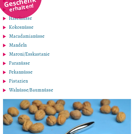
Geschenk
Cashewnüsse
erhalten!
Erdnüsse
Haselnüsse
Kokosnüsse
Macadamianüsse
Mandeln
Maroni/Esskastanie
Paranüsse
Pekannüsse
Pistazien
Walnüsse/Baumnüsse