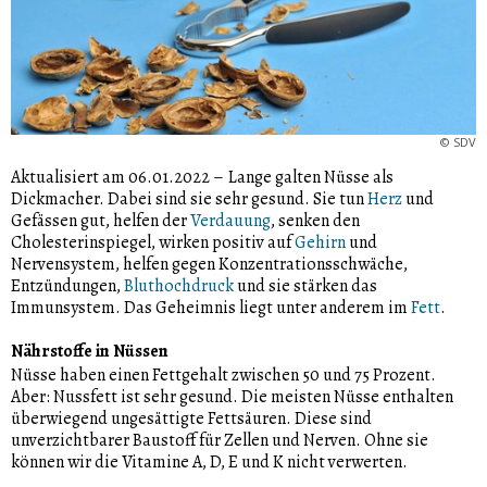
©
SDV
Aktualisiert am 06.01.2022
–
Lange galten Nüsse als
Dickmacher. Dabei sind sie sehr gesund. Sie tun
Herz
und
Gefässen gut, helfen der
Verdauung
, senken den
Cholesterinspiegel, wirken positiv auf
Gehirn
und
Nervensystem, helfen gegen Konzentrationsschwäche,
Entzündungen,
Bluthochdruck
und sie stärken das
Immunsystem. Das Geheimnis liegt unter anderem im
Fett
.
Nährstoffe in Nüssen
Nüsse haben einen Fettgehalt zwischen 50 und 75 Prozent.
Aber: Nussfett ist sehr gesund. Die meisten Nüsse enthalten
überwiegend ungesättigte Fettsäuren. Diese sind
unverzichtbarer Baustoff für Zellen und Nerven. Ohne sie
können wir die Vitamine A, D, E und K nicht verwerten.