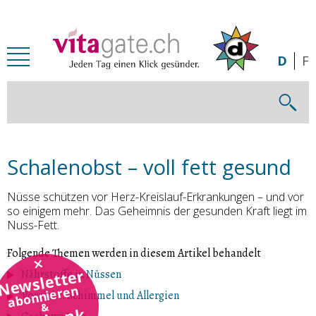
Zum Inhalt springen
D
F
Schalenobst – voll fett gesund
Nüsse schützen vor Herz-Kreislauf-Erkrankungen – und vor
so einigem mehr. Das Geheimnis der gesunden Kraft liegt im
Nuss-Fett.
Folgende Themen werden in diesem Artikel behandelt
Newsletter
Nährstoffe in Nüssen
abonnieren
Vorsicht: Schimmel und Allergien
&