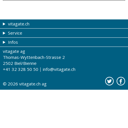
vitagate.ch
Service
Gesund & schön
Infos
Themen von A-Z
Gutscheine
vitagate ag
Therapien von A-Z
Drogistenstern
Impressum
Thomas-Wyttenbach-Strasse 2
Gesundheit zum Hören
Drogeriesuche
Über uns
2502 Biel/Bienne
+41 32 328 50 50
info@vitagate.ch
Gesundheitstests
Partner-Drogerien
Nutzungsbestimmungen
Partner-Organisationen
Datenschutz
© 2026
vitagate.ch
ag
Kontakt
Werbung auf vitagate.ch