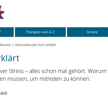
Z
Therapien von A-Z
Service
danzien
Antioxidanzien kurz erklärt
klärt
tiver Stress – alles schon mal gehört. Worum
ssen müssen, um mitreden zu können.
delt