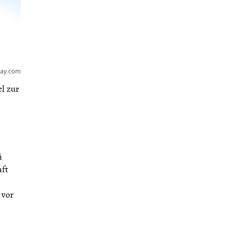
bay.com
l zur
i
aft
 vor