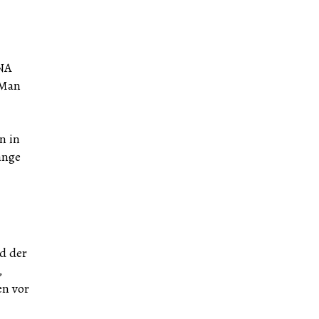
DNA
 Man
n in
ange
d der
,
en vor