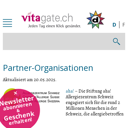
Zum Inhalt springen
D
F
Partner-Organisationen
Aktualisiert am 20.05.2025
.
aha!
– Die Stiftung aha!
Newsletter
Allergiezentrum Schweiz
engagiert sich für die rund 2
abonnieren
Millionen Menschen in der
&
Geschenk
Schweiz, die allergiebetroffen
erhalten!
sind.