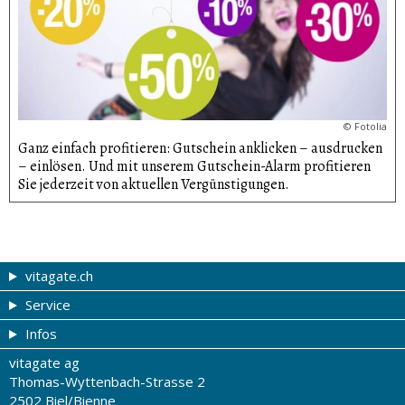
©
Fotolia
Ganz einfach profitieren: Gutschein anklicken – ausdrucken
– einlösen. Und mit unserem Gutschein-Alarm profitieren
Sie jederzeit von aktuellen Vergünsti­gungen.
vitagate.ch
Service
Gesund & schön
Infos
Themen von A-Z
Gutscheine
vitagate ag
Therapien von A-Z
Drogistenstern
Impressum
Thomas-Wyttenbach-Strasse 2
Gesundheit zum Hören
Drogeriesuche
Über uns
2502 Biel/Bienne