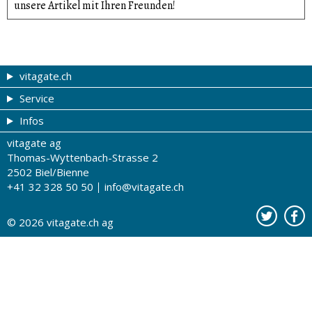
unsere Artikel mit Ihren Freunden!
vitagate.ch
Service
Gesund & schön
Infos
Themen von A-Z
Gutscheine
vitagate ag
Therapien von A-Z
Drogistenstern
Impressum
Thomas-Wyttenbach-Strasse 2
Gesundheit zum Hören
Drogeriesuche
Über uns
2502 Biel/Bienne
+41 32 328 50 50
info@vitagate.ch
Gesundheitstests
Partner-Drogerien
Nutzungsbestimmungen
Partner-Organisationen
Datenschutz
© 2026
vitagate.ch
ag
Kontakt
Werbung auf vitagate.ch