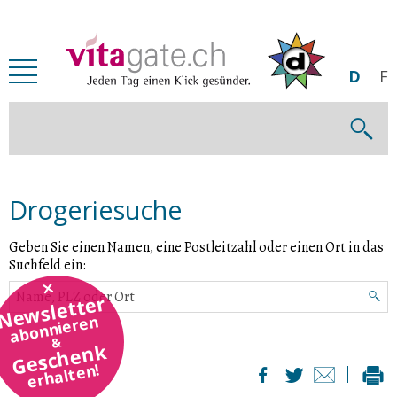
Zum Inhalt springen
D
F
Drogeriesuche
Geben Sie einen Namen, eine Postleitzahl oder einen Ort in das
Suchfeld ein:
Newsletter
abonnieren
&
Geschenk
erhalten!