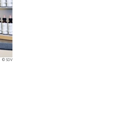
©
SDV