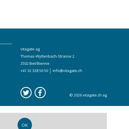
vitagate ag
Thomas-Wyttenbach-Strasse 2
2502 Biel/Bienne
+41 32 328 50 50
info@vitagate.ch
© 2026
vitagate.ch
ag
OK