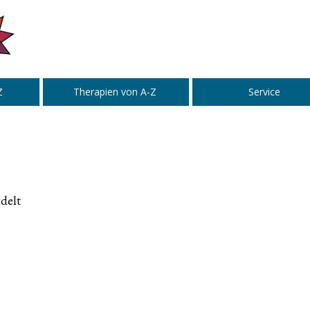
Z
Therapien von A-Z
Service
delt