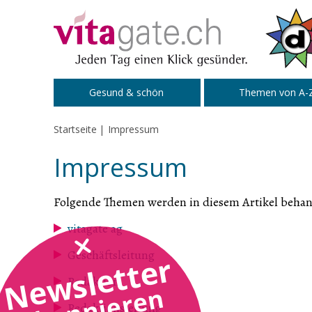
Zum Inhalt springen
Gesund & schön
Themen von A-
Startseite
Impressum
Impressum
Folgende Themen werden in diesem Artikel behan
vitagate ag
Geschäftsleitung
Newsletter
Redaktion
abonnieren
Redaktionsleitung