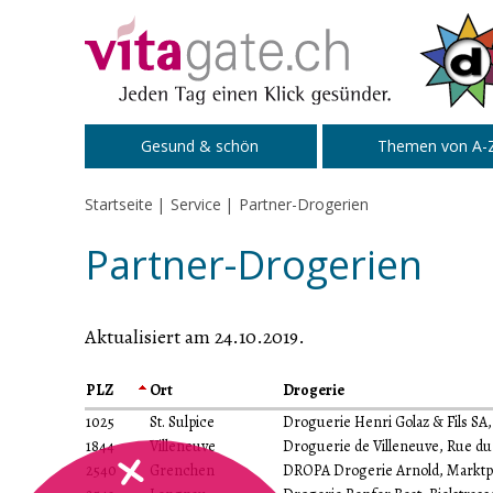
Zum Inhalt springen
Gesund & schön
Themen von A-
Startseite
Service
Partner-Drogerien
Partner-Drogerien
Aktualisiert am 24.10.2019
.
PLZ
Ort
Drogerie
1025
St. Sulpice
Droguerie Henri Golaz & Fils SA
1844
Villeneuve
Droguerie de Villeneuve, Rue du
2540
Grenchen
DROPA Drogerie Arnold, Marktpl