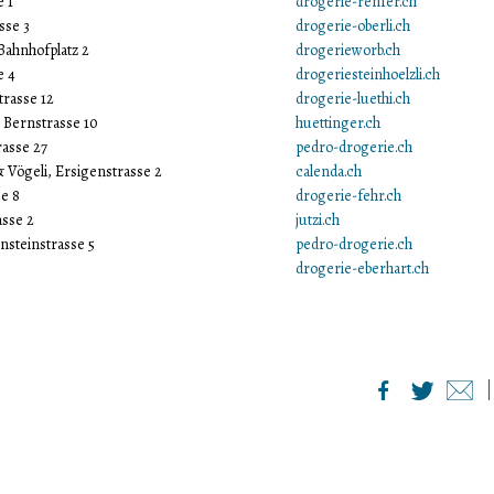
e 1
drogerie-renfer.ch
sse 3
drogerie-oberli.ch
ahnhofplatz 2
drogerieworb.ch
e 4
drogeriesteinhoelzli.ch
rasse 12
drogerie-luethi.ch
 Bernstrasse 10
huettinger.ch
asse 27
pedro-drogerie.ch
 Vögeli, Ersigenstrasse 2
calenda.ch
e 8
drogerie-fehr.ch
asse 2
jutzi.ch
steinstrasse 5
pedro-drogerie.ch
drogerie-eberhart.ch