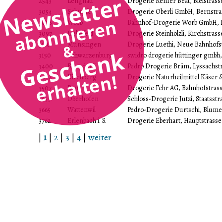
Newsletter
2543
Lengnau
Drogerie Renfer Beat, Bielstrass
3054
Schüpfen
Drogerie Oberli GmbH, Bernstra
abonnieren
3076
Worb
Bahnhof-Drogerie Worb GmbH, B
3097
Liebefeld
Drogerie Steinhölzli, Kirchstrass
3110
Münsingen
Drogerie Luethi, Neue Bahnhofst
&
Geschenk
3150
Schwarzenburg
swidro drogerie hüttinger gmbh,
3400
Burgdorf
Pedro Drogerie Bräm, Lyssachstr
erhalten!
3422
Kirchberg
Drogerie Naturheilmittel Käser &
3507
Biglen
Drogerie Fehr AG, Bahnhofstrass
3653
Oberhofen
Schloss-Drogerie Jutzi, Staatsstr
3665
Wattenwil
Pedro-Drogerie Durtschi, Blumen
3762
Erlenbach i. S.
Drogerie Eberhart, Hauptstrasse
|
1
|
2
|
3
|
4
|
weiter