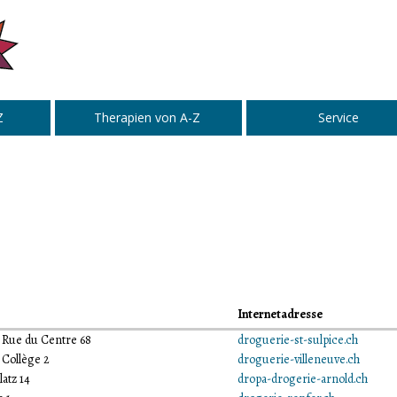
Z
Therapien von A-Z
Service
Internetadresse
, Rue du Centre 68
droguerie-st-sulpice.ch
 Collège 2
droguerie-villeneuve.ch
atz 14
dropa-drogerie-arnold.ch