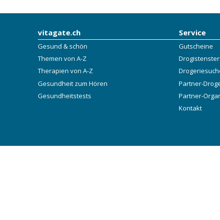
vitagate.ch
Service
Gesund & schön
Gutscheine
Themen von A-Z
Drogistenste
Therapien von A-Z
Drogeriesuch
Gesundheit zum Hören
Partner-Drog
Gesundheitstests
Partner-Orga
Kontakt