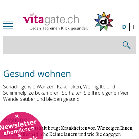
Zum Inhalt springen
D
F
Gesund wohnen
Schädlinge wie Wanzen, Kakerlaken, Wohngifte und
Schimmelpilze bekämpfen: So halten Sie Ihre eigenen Vier
Wände sauber und bleiben gesund.
Hygiene
Newsletter
abonnieren
Hygiene im Haushalt beugt Krankheiten vor. Wir zeigen Ihnen,
wo überall schädliche Keime lauern und wie Sie dagegen
&