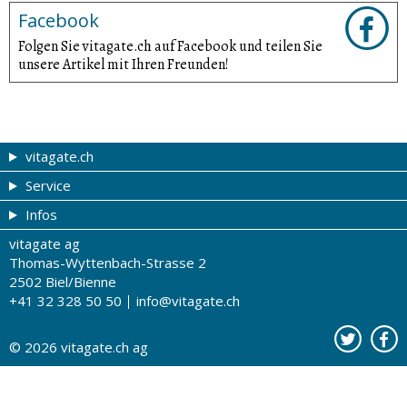
Facebook
Folgen Sie vitagate.ch auf Facebook und teilen Sie
unsere Artikel mit Ihren Freunden!
vitagate.ch
Service
Gesund & schön
Infos
Themen von A-Z
Gutscheine
vitagate ag
Therapien von A-Z
Drogistenstern
Impressum
Thomas-Wyttenbach-Strasse 2
Gesundheit zum Hören
Drogeriesuche
Über uns
2502 Biel/Bienne
+41 32 328 50 50
info@vitagate.ch
Gesundheitstests
Partner-Drogerien
Nutzungsbestimmungen
Partner-Organisationen
Datenschutz
© 2026
vitagate.ch
ag
Kontakt
Werbung auf vitagate.ch