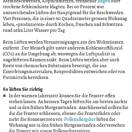
Atembeschwerden, Kopfschmerzen, brennende
Augen
oder
trockene Schleimhäute klagten. Bei 60 Prozent war
unzureichendes Lüften der Hauptgrund für die Beschwerden.
Vier Personen, die in einer 90 Quadratmeter grossen Wohnung
leben, «produzieren» durch Kochen, Duschen und Schwitzen
rund zehn Liter Wasser pro Tag.
Beim Lüften werden Verunreinigungen aus den Wohnräumen
entfernt. Der Mensch gibt unter anderem Kohlenstoffdioxid
(CO2) an die Umgebung ab, weswegen die Luftqualität in
ungelüfteten Räumen sinkt. Beim Lüften werden aber auch
Reste von chemischen Substanzen beseitigt, die aus
Einrichtungsmaterialien, Bauprodukten entweichen oder von
Putzmitteln herrühren.
So lüften Sie richtig
In der warmen Jahreszeit können Sie die Fenster offen
stehen lassen. An heissen Tagen lüften Sie am besten nachts
und in den frühen Morgenstunden. Anschliessend sollten Sie
die die Fenster schliessen, ebenso die Fensterläden oder
zieht die Sonnenstoren vor.
Pollenallergiker
lüften die
Wohnung nur in den frühen Morgenstunden oder versehen
die Fenster mit einem Pollenschutzgitter.