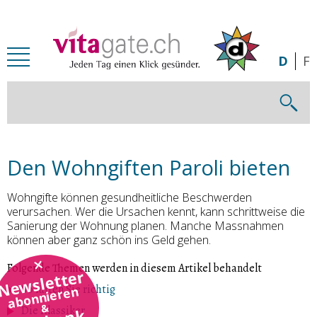
Zum Inhalt springen
D
F
Den Wohngiften Paroli bieten
Wohngifte können gesundheitliche Beschwerden
verursachen. Wer die Ursachen kennt, kann schrittweise die
Sanierung der Wohnung planen. Manche Massnahmen
können aber ganz schön ins Geld gehen.
Folgende Themen werden in diesem Artikel behandelt
Newsletter
So lüften Sie richtig
abonnieren
&
Die Klassiker