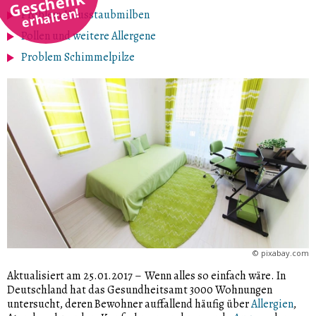
Geschenk
erhalten!
Problem Hausstaubmilben
Pollen und weitere Allergene
Problem Schimmelpilze
©
pixabay.com
Aktualisiert am 25.01.2017
–
Wenn alles so einfach wäre. In
Deutschland hat das Gesundheitsamt 3000 Wohnungen
untersucht, deren Bewohner auffallend häufig über
Allergien
,