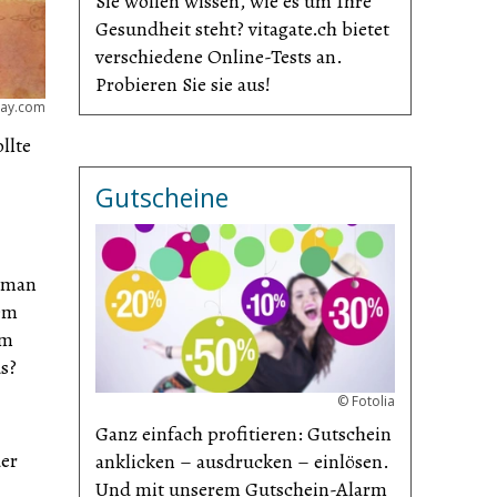
Sie wollen wissen, wie es um Ihre
Gesundheit steht? vitagate.ch bietet
verschiedene Online-Tests an.
Probieren Sie sie aus!
bay.com
llte
Gutscheine
d man
nem
im
us?
©
Fotolia
Ganz einfach profitieren: Gutschein
der
anklicken – ausdrucken – einlösen.
Und mit unserem Gutschein-Alarm