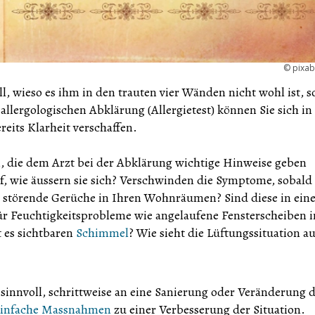
©
pixa
, wieso es ihm in den trauten vier Wänden nicht wohl ist, so
allergologischen Abklärung (Allergietest) können Sie sich in
reits Klarheit verschaffen.
n, die dem Arzt bei der Abklärung wichtige Hinweise geben
, wie äussern sie sich? Verschwinden die Symptome, sobal
r störende Gerüche in Ihren Wohnräumen? Sind diese in ei
ür Feuchtigkeitsprobleme wie angelaufene Fensterscheiben 
 es sichtbaren
Schimmel
? Wie sieht die Lüftungssituation a
 sinnvoll, schrittweise an eine Sanierung oder Veränderung 
einfache Massnahmen
zu einer Verbesserung der Situation.