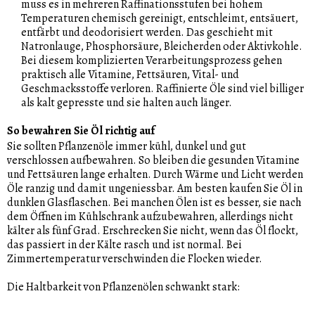
muss es in mehreren Raffinationsstufen bei hohem
Temperaturen chemisch gereinigt, entschleimt, entsäuert,
entfärbt und deodorisiert werden. Das geschieht mit
Natronlauge, Phosphorsäure, Bleicherden oder Aktivkohle.
Bei diesem komplizierten Verarbeitungsprozess gehen
praktisch alle Vitamine, Fettsäuren, Vital- und
Geschmacksstoffe verloren. Raffinierte Öle sind viel billiger
als kalt gepresste und sie halten auch länger.
So bewahren Sie Öl richtig auf
Sie sollten Pflanzenöle immer kühl, dunkel und gut
verschlossen aufbewahren. So bleiben die gesunden Vitamine
und Fettsäuren lange erhalten. Durch Wärme und Licht werden
Öle ranzig und damit ungeniessbar. Am besten kaufen Sie Öl in
dunklen Glasflaschen. Bei manchen Ölen ist es besser, sie nach
dem Öffnen im Kühlschrank aufzubewahren, allerdings nicht
kälter als fünf Grad. Erschrecken Sie nicht, wenn das Öl flockt,
das passiert in der Kälte rasch und ist normal. Bei
Zimmertemperatur verschwinden die Flocken wieder.
Die Haltbarkeit von Pflanzenölen schwankt stark: