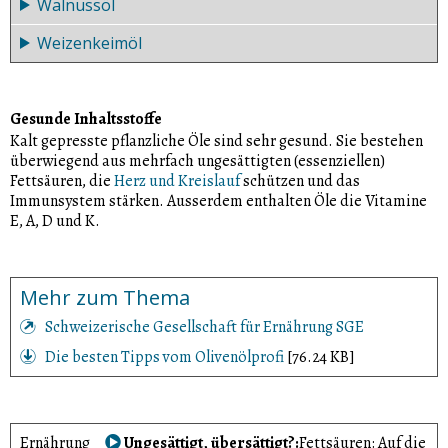
Walnussöl
neun Monate haltbar, bei Zimmertemperatur lagern
Weizenkeimöl
sechs Monate haltbar, im Kühlschrank lagern
24 Monate haltbar, bei Zimmertemperatur lagern.
Gesunde Inhaltsstoffe
Kalt gepresste pflanzliche Öle sind sehr gesund. Sie bestehen
überwiegend aus mehrfach ungesättigten (essenziellen)
Fettsäuren, die
Herz und Kreislauf
schützen und das
Immunsystem stärken. Ausserdem enthalten Öle die Vitamine
E, A, D und K.
Mehr zum Thema
Schweizerische Gesellschaft für Ernährung SGE
Die besten Tipps vom Olivenölprofi
[76.24 KB]
Ernährung
Ungesättigt, übersättigt?
Fettsäuren: Auf die