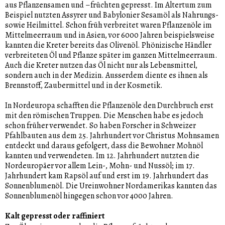
aus Pflanzensamen und –früchten gepresst. Im Altertum zum
Beispiel nutzten Assyrer und Babylonier Sesamöl als Nahrungs-
sowie Heilmittel. Schon früh verbreitet waren Pflanzenöle im
Mittelmeerraum und in Asien, vor 6000 Jahren beispielsweise
kannten die Kreter bereits das Olivenöl. Phönizische Händler
verbreiteten Öl und Pflanze später im ganzen Mittelmeerraum.
Auch die Kreter nutzen das Öl nicht nur als Lebensmittel,
sondern auch in der Medizin. Ausserdem diente es ihnen als
Brennstoff, Zaubermittel und in der Kosmetik.
In Nordeuropa schafften die Pflanzenöle den Durchbruch erst
mit den römischen Truppen. Die Menschen habe es jedoch
schon früher verwendet. So haben Forscher in Schweizer
Pfahlbauten aus dem 25. Jahrhundert vor Christus Mohnsamen
entdeckt und daraus gefolgert, dass die Bewohner Mohnöl
kannten und verwendeten. Im 12. Jahrhundert nutzten die
Nordeuropäer vor allem Lein-, Mohn- und Nussöl; im 17.
Jahrhundert kam Rapsöl auf und erst im 19. Jahrhundert das
Sonnenblumenöl. Die Ureinwohner Nordamerikas kannten das
Sonnenblumenöl hingegen schon vor 4000 Jahren.
Kalt gepresst oder raffiniert