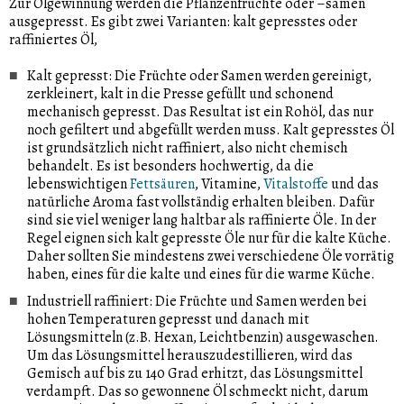
Zur Ölgewinnung werden die Pflanzenfrüchte oder –samen
ausgepresst. Es gibt zwei Varianten: kalt gepresstes oder
raffiniertes Öl,
Kalt gepresst: Die Früchte oder Samen werden gereinigt,
zerkleinert, kalt in die Presse gefüllt und schonend
mechanisch gepresst. Das Resultat ist ein Rohöl, das nur
noch gefiltert und abgefüllt werden muss. Kalt gepresstes Öl
ist grundsätzlich nicht raffiniert, also nicht chemisch
behandelt. Es ist besonders hochwertig, da die
lebenswichtigen
Fettsäuren
, Vitamine,
Vitalstoffe
und das
natürliche Aroma fast vollständig erhalten bleiben. Dafür
sind sie viel weniger lang haltbar als raffinierte Öle. In der
Regel eignen sich kalt gepresste Öle nur für die kalte Küche.
Daher sollten Sie mindestens zwei verschiedene Öle vorrätig
haben, eines für die kalte und eines für die warme Küche.
Industriell raffiniert: Die Früchte und Samen werden bei
hohen Temperaturen gepresst und danach mit
Lösungsmitteln (z.B. Hexan, Leichtbenzin) ausgewaschen.
Um das Lösungsmittel herauszudestillieren, wird das
Gemisch auf bis zu 140 Grad erhitzt, das Lösungsmittel
verdampft. Das so gewonnene Öl schmeckt nicht, darum