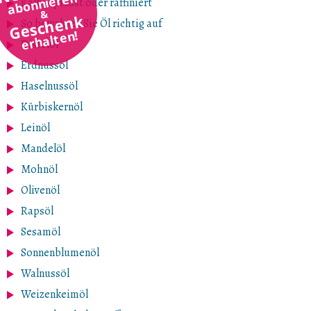
abonnieren
Kalt gepresst oder raffiniert
&
Geschenk
So bewahren Sie Öl richtig auf
erhalten!
Distelöl
Erdnussöl
Haselnussöl
Kürbiskernöl
Leinöl
Mandelöl
Mohnöl
Olivenöl
Rapsöl
Sesamöl
Sonnenblumenöl
Walnussöl
Weizenkeimöl