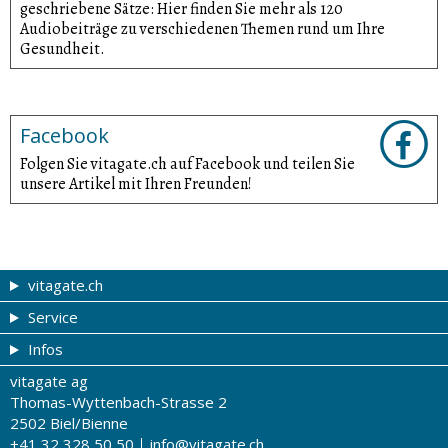
geschriebene Sätze: Hier finden Sie mehr als 120
Audiobeiträge zu verschiedenen Themen rund um Ihre
Gesundheit.
Facebook
Folgen Sie vitagate.ch auf Facebook und teilen Sie
unsere Artikel mit Ihren Freunden!
vitagate.ch
Service
Gesund & schön
Infos
Themen von A-Z
Gutscheine
vitagate ag
Therapien von A-Z
Drogistenstern
Impressum
Thomas-Wyttenbach-Strasse 2
Gesundheit zum Hören
Drogeriesuche
Über uns
2502 Biel/Bienne
+41 32 328 50 50
info@vitagate.ch
Gesundheitstests
Partner-Drogerien
Nutzungsbestimmungen