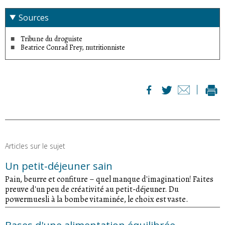
nuire à sa santé. En réalité, le besoin en liquide est très
Sources
individuel. Il dépend de la taille, du poids et de l’activité
physique, mais aussi de l’intensité à laquelle la personne
Tribune du droguiste
transpire. Les 1 à 2 litres recommandés par jour conviennent
Beatrice Conrad Frey, nutritionniste
pour la plupart des gens. Mais il n’y a pas de preuves
scientifiques sur le sujet. En principe, il faudrait écouter sa
sensation de soif et boire en conséquence – plutôt de l’
eau
.
Personne n’a besoin de consommer des boissons sucrées.
Boire nettement plus de 1 à 2 litres par jour n’apporte par
ailleurs pas de grand bénéfice pour la santé. Sauf si
quelqu’un a tendance aux calculs rénaux. Boire
régulièrement peut alors les prévenir et en cas de
goutte
également, boire beaucoup semble avoir des effets positifs.
Articles sur le sujet
Un petit-déjeuner sain
Pain, beurre et confiture – quel manque d'imagination! Faites
preuve d'un peu de créativité au petit-déjeuner. Du
powermuesli à la bombe vitaminée, le choix est vaste.