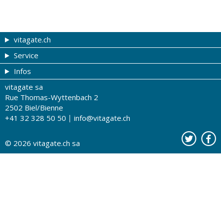
vitagate.ch
Service
Forme et beauté
Infos
Thèmes de A à Z
Coupons
vitagate sa
Thérapies
Tribune du droguiste
Impressum
Rue Thomas-Wyttenbach 2
La santé sur les ondes
Recherche de drogueries
Conditions d'utilisation
2502 Biel/Bienne
+41 32 328 50 50
info@vitagate.ch
Tests de santé
Drogueries partenaires
A notre sujet
Organisations partenaires
Protection des données
© 2026
vitagate.ch
sa
Contact
Publicité sur vitagate.ch