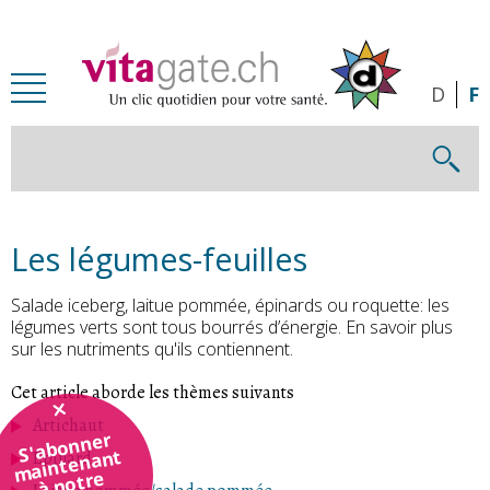
Passer au contenu principal
D
F
Les légumes-feuilles
Salade iceberg, laitue pommée, épinards ou roquette: les
légumes verts sont tous bourrés d’énergie. En savoir plus
sur les nutriments qu'ils contiennent.
Cet article aborde les thèmes suivants
Artichaut
S'abonner
maintenant
Epinard
à notre