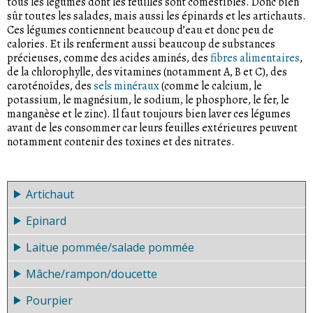
tous les légumes dont les feuilles sont comestibles. Donc bien
sûr toutes les salades, mais aussi les épinards et les artichauts.
Ces légumes contiennent beaucoup d’eau et donc peu de
calories. Et ils renferment aussi beaucoup de substances
précieuses, comme des acides aminés, des
fibres alimentaires
,
de la chlorophylle, des vitamines (notamment A, B et C), des
caroténoïdes, des
sels minéraux
(comme le calcium, le
potassium, le magnésium, le sodium, le phosphore, le fer, le
manganèse et le zinc). Il faut toujours bien laver ces légumes
avant de les consommer car leurs feuilles extérieures peuvent
notamment contenir des toxines et des nitrates.
Artichaut
Epinard
Originaire du pourtour
méditerranéen, l’artichaut fait partie
Laitue pommée/salade pommée
L’épinard ne contient certes pas autant
de la famille du chardon. Ce légume
de fer qu’une erreur de calcul l’avait
contient beaucoup de bonnes choses:
Mâche/rampon/doucette
La laitue que nous consommons en
©
Union maraîchère
longtemps laissé supposer. Mais avec
du carotène et des vitamines B, du
suisse
salade descend sans doute de la laitue
4 mg pour 100 g, il affiche toujours une
potassium, du calcium, du phosphore,
Pourpier
La mâche est la salade d’hiver par
sauvage. Elle fait aussi partie des
teneur en fer bien supérieure à celle
du magnésium et du fer. Cette plante renferme aussi un
©
Union maraîchère