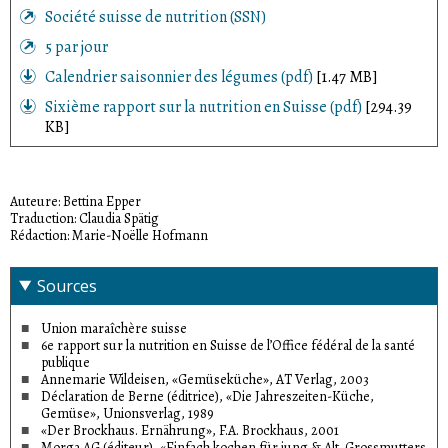
Société suisse de nutrition (SSN)
5 par jour
Calendrier saisonnier des légumes (pdf)
[1.47 MB]
Sixième rapport sur la nutrition en Suisse (pdf)
[294.39
KB]
Auteure: Bettina Epper
Traduction: Claudia Spätig
Rédaction: Marie-Noëlle Hofmann
Sources
Union maraîchère suisse
6e rapport sur la nutrition en Suisse de l’Office fédéral de la santé
publique
Annemarie Wildeisen, «Gemüseküche», AT Verlag, 2003
Déclaration de Berne (éditrice), «Die Jahreszeiten-Küche,
Gemüse», Unionsverlag, 1989
«Der Brockhaus. Ernährung», F.A. Brockhaus, 2001
Morga AG (éditeur), «Einfach kochen für jung & Alt. Grossmutters