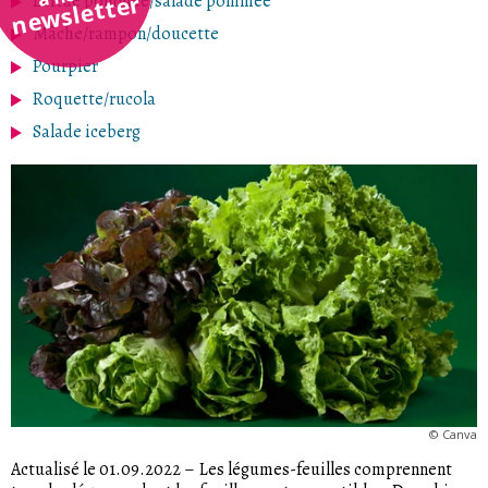
newsletter
Laitue pommée/salade pommée
Mâche/rampon/doucette
Pourpier
Roquette/rucola
Salade iceberg
©
Canva
Actualisé le 01.09.2022
–
Les légumes-feuilles comprennent