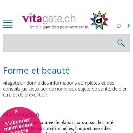
Passer au contenu principal
D
F
Forme et beauté
vitagate.ch donne des informations complètes et des
conseils judicieux sur de nombreux sujets de santé, de bien-
être et de prévention.
Alimentation
S'abonner
L'alimentation est source de plaisir mais aussi de santé.
maintenant
Connaître les bases nutritionnelles, l'importances des
à notre