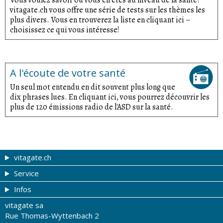
vitagate.ch vous offre une série de tests sur les thèmes les
plus divers. Vous en trouverez la liste en cliquant ici –
choisissez ce qui vous intéresse!
A l'écoute de votre santé
Un seul mot entendu en dit souvent plus long que
dix phrases lues. En cliquant ici, vous pourrez découvrir les
plus de 120 émissions radio de l'ASD sur la santé.
vitagate.ch
Service
Forme et beauté
Infos
Thèmes de A à Z
Coupons
vitagate sa
Thérapies
Tribune du droguiste
Impressum
Rue Thomas-Wyttenbach 2
La santé sur les ondes
Recherche de drogueries
Conditions d'utilisation