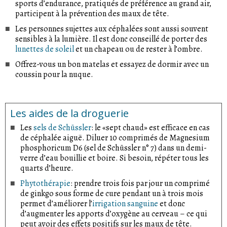
sports d’endurance, pratiqués de préférence au grand air,
participent à la prévention des maux de tête.
Les personnes sujettes aux céphalées sont aussi souvent
sensibles à la lumière. Il est donc conseillé de porter des
lunettes de soleil
et un chapeau ou de rester à l’ombre.
Offrez-vous un bon matelas et essayez de dormir avec un
coussin pour la nuque.
Les aides de la droguerie
Les
sels de Schüssler
: le «sept chaud» est efficace en cas
de céphalée aiguë. Diluer 10 comprimés de Magnesium
phosphoricum D6 (sel de Schüssler n° 7) dans un demi-
verre d’eau bouillie et boire. Si besoin, répéter tous les
quarts d’heure.
Phytothérapie
: prendre trois fois par jour un comprimé
de ginkgo sous forme de cure pendant un à trois mois
permet d’améliorer l’
irrigation sanguine
et donc
d’augmenter les apports d’oxygène au cerveau – ce qui
peut avoir des effets positifs sur les maux de tête.