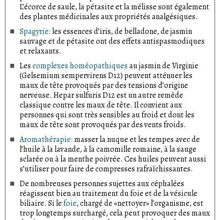
L’écorce de saule, la pétasite et la mélisse sont également
des plantes médicinales aux propriétés analgésiques.
Spagyrie:
les essences d’iris, de belladone, de jasmin
sauvage et de pétasite ont des effets antispasmodiques
et relaxants.
Les
complexes homéopathiques
au jasmin de Virginie
(Gelsemium sempervirens D12) peuvent atténuer les
maux de tête provoqués par des tensions d’origine
nerveuse. Hepar sulfuris D12 est un autre remède
classique contre les maux de tête. Il convient aux
personnes qui sont très sensibles au froid et dont les
maux de tête sont provoqués par des vents froids.
Aromathérapie:
masser la nuque et les tempes avec de
l’huile à la lavande, à la camomille romaine, à la sauge
sclarée ou à la menthe poivrée. Ces huiles peuvent aussi
s’utiliser pour faire de compresses rafraîchissantes.
De nombreuses personnes sujettes aux céphalées
réagissent bien au traitement du foie et de la vésicule
biliaire. Si le
foie
, chargé de «nettoyer» l’organisme, est
trop longtemps surchargé, cela peut provoquer des maux