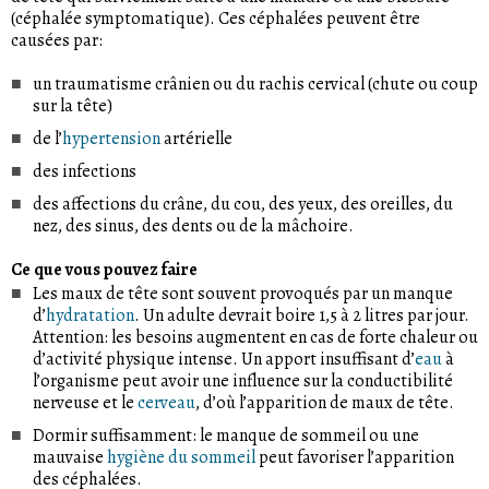
des yeux. Les crises sont généralement précédées de signes
après une ou deux heures. Il n’est pas rare qu’elles se
tension. Les autres facteurs déclencheurs sont les efforts
(céphalée symptomatique). Ces céphalées peuvent être
avant-coureurs: nervosité, sautes d’humeur, inappétence
manifestent toujours aux mêmes heures du jour ou de la
physiques, les tensions nerveuses, certains produits comme
causées par:
ou boulimie. Près de 20 % des personnes concernées
nuit. Les crises peuvent survenir plusieurs jours ou
le tabac ou l’alcool ou encore des troubles de la vue. Chez
présentent également des troubles fonctionnels, comme
semaines d’affilée avant de disparaître pendant plusieurs
les femmes, les céphalées de tension sont aussi souvent
un traumatisme crânien ou du rachis cervical (chute ou coup
des troubles de la vue, notamment des anomalies du champ
mois. L’origine des céphalées en grappes n’a pas pu être
associées à des
troubles de la menstruation
.
sur la tête)
visuel, des troubles moteurs ou de la perception et
médicalement déterminée et elles nécessitent dans tous les
souffrent de sensibilité à la lumière et aux bruits. La
cas une consultation médicale.
de l’
hypertension
artérielle
migraine est également souvent associée à des
nausées et
des infections
des vomissement
s. Selon la Société suisse pour l’étude des
céphalées, la Suisse compte près d’un million de
des affections du crâne, du cou, des yeux, des oreilles, du
migraineux, dont une majorité sont des femmes âgées de 25
nez, des sinus, des dents ou de la mâchoire.
à 45 ans. On suppose depuis longtemps que des
prédispositions génétiques pourraient être à l’origine de la
Ce que vous pouvez faire
migraine. Ce type de céphalées nécessite un traitement
Les maux de tête sont souvent provoqués par un manque
médical.
d’
hydratation
. Un adulte devrait boire 1,5 à 2 litres par jour.
Attention: les besoins augmentent en cas de forte chaleur ou
d’activité physique intense. Un apport insuffisant d’
eau
à
l’organisme peut avoir une influence sur la conductibilité
nerveuse et le
cerveau
, d’où l’apparition de maux de tête.
Dormir suffisamment: le manque de sommeil ou une
mauvaise
hygiène du sommeil
peut favoriser l’apparition
des céphalées.