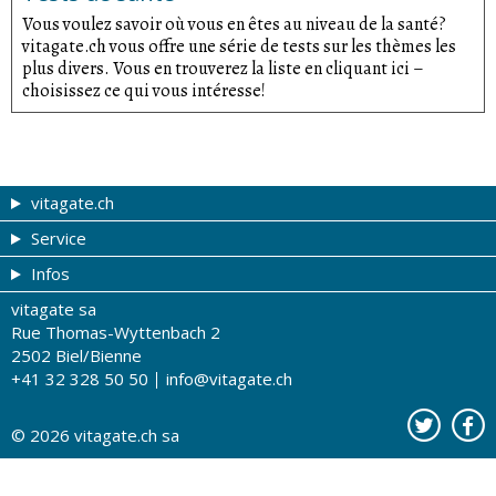
Vous voulez savoir où vous en êtes au niveau de la santé?
vitagate.ch vous offre une série de tests sur les thèmes les
plus divers. Vous en trouverez la liste en cliquant ici –
choisissez ce qui vous intéresse!
vitagate.ch
Service
Forme et beauté
Infos
Thèmes de A à Z
Coupons
vitagate sa
Thérapies
Tribune du droguiste
Impressum
Rue Thomas-Wyttenbach 2
La santé sur les ondes
Recherche de drogueries
Conditions d'utilisation
2502 Biel/Bienne
+41 32 328 50 50
info@vitagate.ch
Tests de santé
Drogueries partenaires
A notre sujet
Organisations partenaires
Protection des données
© 2026
vitagate.ch
sa
Contact
Publicité sur vitagate.ch