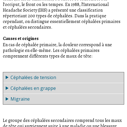
l’occiput, le front ou les tempes. En 1988, l’International
Headache Society (IHS) a présenté une classification
répertoriant 200 types de céphalées. Dans la pratique
cependant, on distingue essentiellement céphalées primaires
et céphalées secondaires.
Causes et origines
En cas de
céphalée primaire
, la douleur correspond à une
pathologie en elle-même. Les céphalées primaires
comprennent différents types de maux de tête:
Céphalées de tension
Céphalées en grappe
Les
céphalées de tension
qui touchent les deux côtés du
crâne. C’est le type le plus fréquent de céphalées. On ne
Migraine
Les
céphalées en grappe
sont relativement rares et
peut en déterminer exactement l’origine. Elles sont
touchent essentiellement les hommes d’âge moyen ou
considérées comme bénignes pour autant qu’elles ne soient
La
migraine
est une forme particulière de céphalée qui se
avancé. Les douleurs se manifestent toujours du même côté
pas chroniques. La pression des délais, le
stress
, des
caractérise par des douleurs pulsatiles et perçantes,
de la tête, elles sont soudaines et atteignent leur intensité
exigences excessives envers soi-même ou les autres –
Le groupe des
céphalées secondaires
comprend tous les maux
généralement unilatérales au niveau du front, des tempes et
maximale en 20 minutes. Elles disparaissent généralement
autant de facteurs qui peuvent déclencher des céphalées de
de tête qui surviennent suite à une maladie ou une blessure