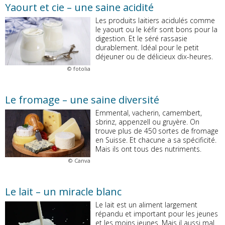
Yaourt et cie – une saine acidité
Les produits laitiers acidulés comme
le yaourt ou le kéfir sont bons pour la
digestion. Et le séré rassasie
durablement. Idéal pour le petit
déjeuner ou de délicieux dix-heures.
©
fotolia
Le fromage – une saine diversité
Emmental, vacherin, camembert,
sbrinz, appenzell ou gruyère. On
trouve plus de 450 sortes de fromage
en Suisse. Et chacune a sa spécificité.
Mais ils ont tous des nutriments.
©
Canva
Le lait – un miracle blanc
Le lait est un aliment largement
répandu et important pour les jeunes
et les moins jeunes. Mais il aussi mal