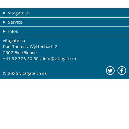
vitagate.ch
Service
Forme et beauté
Infos
Thèmes de A à Z
Coupons
vitagate sa
Thérapies
Tribune du droguiste
Impressum
Rue Thomas-Wyttenbach 2
La santé sur les ondes
Recherche de drogueries
Conditions d'utilisation
2502 Biel/Bienne
+41 32 328 50 50
info@vitagate.ch
Tests de santé
Drogueries partenaires
A notre sujet
Organisations partenaires
Protection des données
© 2026
vitagate.ch
sa
Contact
Publicité sur vitagate.ch