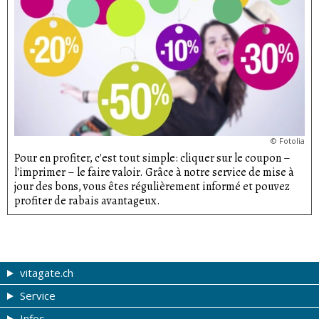
©
Fotolia
Pour en profiter, c'est tout simple: cliquer sur le coupon –
l'imprimer – le faire valoir. Grâce à notre service de mise à
jour des bons, vous êtes régulièrement informé et pouvez
profiter de rabais avantageux.
vitagate.ch
Service
Forme et beauté
Infos
Thèmes de A à Z
Coupons