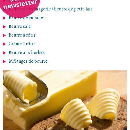
newsletter
Beurre de choix
Beurre de fromagerie / beurre de petit-lait
Beurre de cuisine
Beurre salé
Beurre à rôtir
Crème à rôtir
Beurre aux herbes
Mélanges de beurre