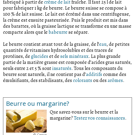
fabriqué à partir de
crème de lait
fraîche. Il faut 25 l de lait
pour fabriquer 1 kg de beurre. Le beurre suisse se compose à
100 % de lait suisse. Le lait est écrémé dans une centrifugeuse,
la crème est ensuite pasteurisée. Puis le produit est mis dans
des barattes, où la graisse lactique se transforme en une masse
compacte alors que le
babeurre
se sépare.
Le beurre contient avant tout de la graisse, de l’
eau
, de petites
quantités de vitamines hydrosolubles et des traces de
protéines, de
glucides
et de
sels minéraux
. La plus grande
partie de la matière grasse est composée d’acides gras saturés,
seuls entre 2 et 5 % sont
insaturés
. Tous les composants du
beurre sont naturels, il ne contient pas d’
additifs
comme des
émulsifiants, des stabilisants, des
colorants
ou des
arômes
.
Beurre ou margarine?
Que savez-vous sur le beurre et la
margarine?
Testez vos connaissances
.
©
Canva