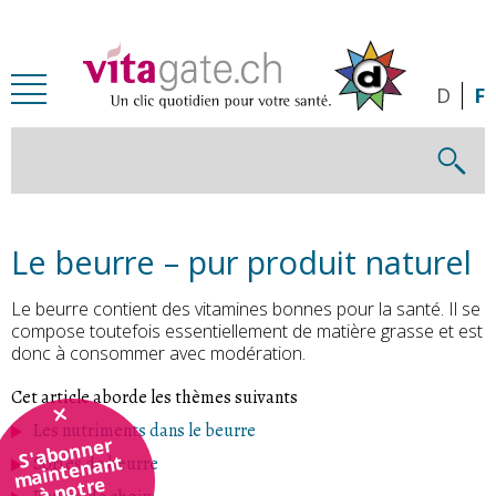
Passer au contenu principal
D
F
Le beurre – pur produit naturel
Le beurre contient des vitamines bonnes pour la santé. Il se
compose toutefois essentiellement de matière grasse et est
donc à consommer avec modération.
Cet article aborde les thèmes suivants
Les nutriments dans le beurre
S'abonner
maintenant
Sortes de beurre
à notre