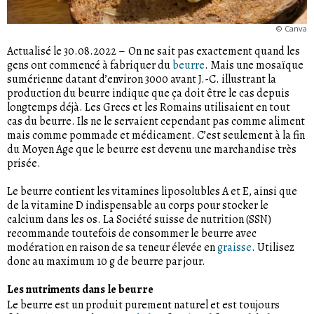
©
Canva
Actualisé le 30.08.2022
–
On ne sait pas exactement quand les
gens ont commencé à fabriquer du
beurre
. Mais une mosaïque
sumérienne datant d’environ 3000 avant J.-C. illustrant la
production du beurre indique que ça doit être le cas depuis
longtemps déjà. Les Grecs et les Romains utilisaient en tout
cas du beurre. Ils ne le servaient cependant pas comme aliment
mais comme pommade et médicament. C’est seulement à la fin
du Moyen Age que le beurre est devenu une marchandise très
prisée.
Le beurre contient les vitamines liposolubles A et E, ainsi que
de la vitamine D indispensable au corps pour stocker le
calcium dans les os. La Société suisse de nutrition (SSN)
recommande toutefois de consommer le beurre avec
modération en raison de sa teneur élevée en
graisse
. Utilisez
donc au maximum 10 g de beurre par jour.
Les nutriments dans le beurre
Le beurre est un produit purement naturel et est toujours