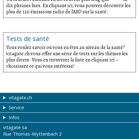
dix phrases lues. En cliquant ici, vous pourrez découvrir les
plus de 120 émissions radio de l'ASD sur la santé.
Tests de santé
Vous voulez savoir où vous en êtes au niveau de la santé?
vitagate.ch vous offre une série de tests sur les thèmes les
plus divers. Vous en trouverez la liste en cliquant ici –
choisissez ce qui vous intéresse!
vitagate.ch
Service
Forme et beauté
Infos
Thèmes de A à Z
Coupons
vitagate sa
Thérapies
Tribune du droguiste
Impressum
Rue Thomas-Wyttenbach 2
La santé sur les ondes
Recherche de drogueries
Conditions d'utilisation