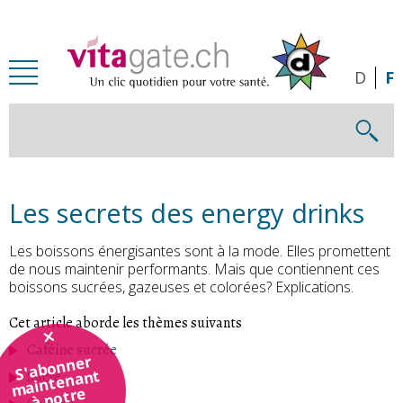
Passer au contenu principal
D
F
Les secrets des energy drinks
Les boissons énergisantes sont à la mode. Elles promettent
de nous maintenir performants. Mais que contiennent ces
boissons sucrées, gazeuses et colorées? Explications.
Cet article aborde les thèmes suivants
Caféine sucrée
S'abonner
maintenant
Sucre
à notre