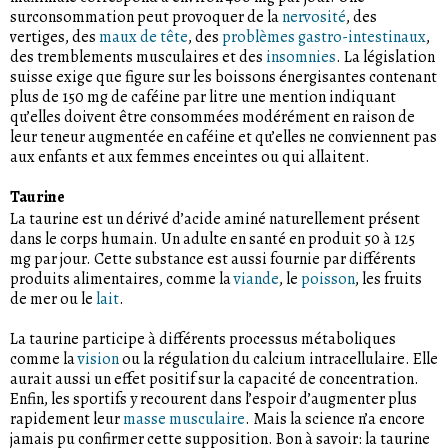
surconsommation peut provoquer de la
nervosité
, des
vertiges, des
maux de tête
, des
problèmes gastro-intestinaux
,
des tremblements musculaires et des
insomnies
. La législation
suisse exige que figure sur les boissons énergisantes contenant
plus de 150 mg de caféine par litre une mention indiquant
qu’elles doivent être consommées modérément en raison de
leur teneur augmentée en caféine et qu’elles ne conviennent pas
aux enfants et aux femmes enceintes ou qui allaitent.
Taurine
La taurine est un dérivé d’acide aminé naturellement présent
dans le corps humain. Un adulte en santé en produit 50 à 125
mg par jour. Cette substance est aussi fournie par différents
produits alimentaires, comme la
viande
, le
poisson
, les fruits
de mer ou le
lait
.
La taurine participe à différents processus métaboliques
comme la
vision
ou la régulation du calcium intracellulaire. Elle
aurait aussi un effet positif sur la capacité de concentration.
Enfin, les sportifs y recourent dans l’espoir d’augmenter plus
rapidement leur
masse musculaire
. Mais la science n’a encore
jamais pu confirmer cette supposition. Bon à savoir: la taurine