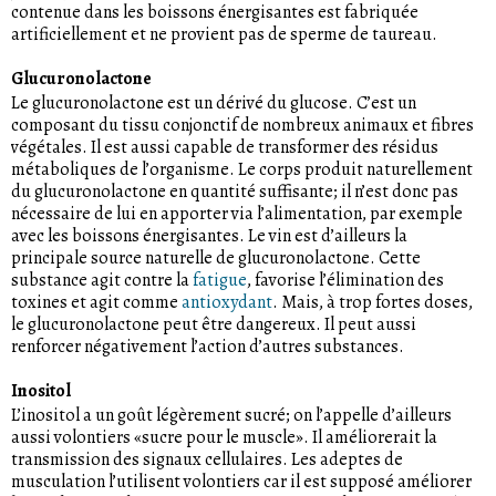
contenue dans les boissons énergisantes est fabriquée
artificiellement et ne provient pas de sperme de taureau.
Glucuronolactone
Le glucuronolactone est un dérivé du glucose. C’est un
composant du tissu conjonctif de nombreux animaux et fibres
végétales. Il est aussi capable de transformer des résidus
métaboliques de l’organisme. Le corps produit naturellement
du glucuronolactone en quantité suffisante; il n’est donc pas
nécessaire de lui en apporter via l’alimentation, par exemple
avec les boissons énergisantes. Le vin est d’ailleurs la
principale source naturelle de glucuronolactone. Cette
substance agit contre la
fatigue
, favorise l’élimination des
toxines et agit comme
antioxydant
. Mais, à trop fortes doses,
le glucuronolactone peut être dangereux. Il peut aussi
renforcer négativement l’action d’autres substances.
Inositol
L’inositol a un goût légèrement sucré; on l’appelle d’ailleurs
aussi volontiers «sucre pour le muscle». Il améliorerait la
transmission des signaux cellulaires. Les adeptes de
musculation l’utilisent volontiers car il est supposé améliorer