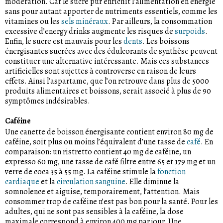
modération. Car le sucre pur enrichit l’alimentation en énergie
sans pour autant apporter de nutriments essentiels, comme les
vitamines ou les
sels minéraux
. Par ailleurs, la consommation
excessive d’energy drinks augmente les risques de
surpoids
.
Enfin, le sucre est mauvais pour les
dents
. Les boissons
énergisantes sucrées avec des édulcorants de synthèse peuvent
constituer une alternative intéressante. Mais ces substances
artificielles sont sujettes à controverse en raison de leurs
effets. Ainsi l’aspartame, que l’on retrouve dans plus de 5000
produits alimentaires et boissons, serait associé à plus de 90
symptômes indésirables.
Caféine
Une canette de boisson énergisante contient environ 80 mg de
caféine, soit plus ou moins l’équivalent d’une tasse de
café
. En
comparaison: un ristretto contient 40 mg de caféine, un
expresso 60 mg, une tasse de café filtre entre 65 et 179 mg et un
verre de coca 35 à 55 mg. La caféine stimule la
fonction
cardiaque
et la
circulation sanguine
. Elle diminue la
somnolence et aiguise, temporairement, l’attention. Mais
consommer trop de caféine n’est pas bon pour la santé. Pour les
adultes, qui ne sont pas sensibles à la caféine, la dose
maximale correspond à environ 400 mg par jour. Une