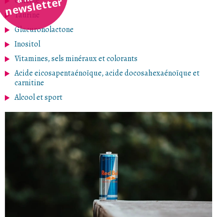
newsletter
Caféine
Taurine
Glucuronolactone
Inositol
Vitamines, sels minéraux et colorants
Acide eicosapentaénoïque, acide docosahexaénoïque et
carnitine
Alcool et sport