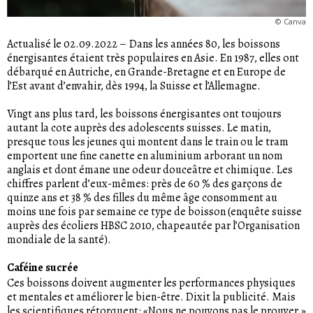
©
Canva
Actualisé le 02.09.2022
–
Dans les années 80, les boissons
énergisantes étaient très populaires en Asie. En 1987, elles ont
débarqué en Autriche, en Grande-Bretagne et en Europe de
l’Est avant d’envahir, dès 1994, la Suisse et l’Allemagne.
Vingt ans plus tard, les boissons énergisantes ont toujours
autant la cote auprès des adolescents suisses. Le matin,
presque tous les jeunes qui montent dans le train ou le tram
emportent une fine canette en aluminium arborant un nom
anglais et dont émane une odeur douceâtre et chimique. Les
chiffres parlent d’eux-mêmes: près de 60 % des garçons de
quinze ans et 38 % des filles du même âge consomment au
moins une fois par semaine ce type de boisson (enquête suisse
auprès des écoliers HBSC 2010, chapeautée par l’Organisation
mondiale de la santé).
Caféine sucrée
Ces boissons doivent augmenter les performances physiques
et mentales et améliorer le bien-être. Dixit la publicité. Mais
les scientifiques rétorquent: «Nous ne pouvons pas le prouver.»