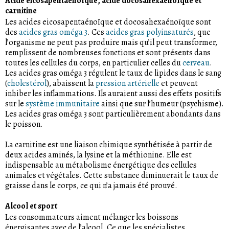
Acide eicosapentaénoïque, acide docosahexaénoïque et
carnitine
Les acides eicosapentaénoïque et docosahexaénoïque sont
des
acides gras oméga 3
. Ces
acides gras polyinsaturés
, que
l’organisme ne peut pas produire mais qu’il peut transformer,
remplissent de nombreuses fonctions et sont présents dans
toutes les cellules du corps, en particulier celles du
cerveau
.
Les acides gras oméga 3 régulent le taux de lipides dans le sang
(
cholestérol
), abaissent la
pression artérielle
et peuvent
inhiber les inflammations. Ils auraient aussi des effets positifs
sur le
système immunitaire
ainsi que sur l’humeur (psychisme).
Les acides gras oméga 3 sont particulièrement abondants dans
le poisson.
La carnitine est une liaison chimique synthétisée à partir de
deux acides aminés, la lysine et la méthionine. Elle est
indispensable au métabolisme énergétique des cellules
animales et végétales. Cette substance diminuerait le taux de
graisse dans le corps, ce qui n’a jamais été prouvé.
Alcool et sport
Les consommateurs aiment mélanger les boissons
énergisantes avec de l’alcool. Ce que les spécialistes