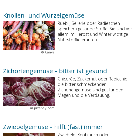
Knollen- und Wurzelgemüse
Rüebli, Sellerie oder Radieschen
speichern gesunde Stoffe. Sie sind vor
allem im Herbst und Winter wichtige
Nährstofflieferanten.
©
Canva
Zichoriengemüse – bitter ist gesund
Chicorée, Zuckerhut oder Radicchio:
die bitter schmeckenden
Zichoriengemüse sind gut für den
Magen und die Verdauung.
©
pixabay.com
Zwiebelgemüse – hilft (fast) immer
Zwiebeln, Knoblauch oder