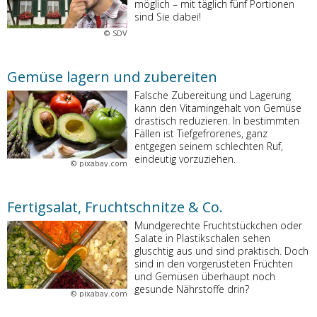
möglich – mit täglich fünf Portionen
sind Sie dabei!
©
SDV
Gemüse lagern und zubereiten
Falsche Zubereitung und Lagerung
kann den Vitamingehalt von Gemüse
drastisch reduzieren. In bestimmten
Fällen ist Tiefgefrorenes, ganz
entgegen seinem schlechten Ruf,
eindeutig vorzuziehen.
©
pixabay.com
Fertigsalat, Fruchtschnitze & Co.
Mundgerechte Fruchtstückchen oder
Salate in Plastikschalen sehen
gluschtig aus und sind praktisch. Doch
sind in den vorgerüsteten Früchten
und Gemüsen überhaupt noch
gesunde Nährstoffe drin?
©
pixabay.com