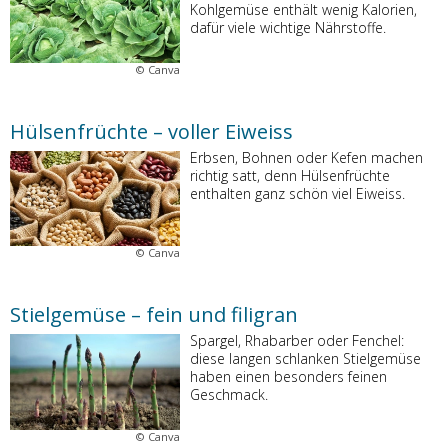
Kohlgemüse enthält wenig Kalorien,
dafür viele wichtige Nährstoffe.
©
Canva
Hülsenfrüchte – voller Eiweiss
Erbsen, Bohnen oder Kefen machen
richtig satt, denn Hülsenfrüchte
enthalten ganz schön viel Eiweiss.
©
Canva
Stielgemüse – fein und filigran
Spargel, Rhabarber oder Fenchel:
diese langen schlanken Stielgemüse
haben einen besonders feinen
Geschmack.
©
Canva