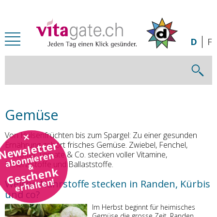
Zum Inhalt springen
D
F
Gemüse
Von Hülsenfrüchten bis zum Spargel: Zu einer gesunden
Newsletter
Ernährung gehört frisches Gemüse. Zwiebel, Fenchel,
Kartoffel, Tomate & Co. stecken voller Vitamine,
abonnieren
Mineralstoffe und Ballaststoffe.
&
Geschenk
erhalten!
Welche Nährstoffe stecken in Randen, Kürbis
und co?
Im Herbst beginnt für heimisches
Gemüse die grosse Zeit. Randen,