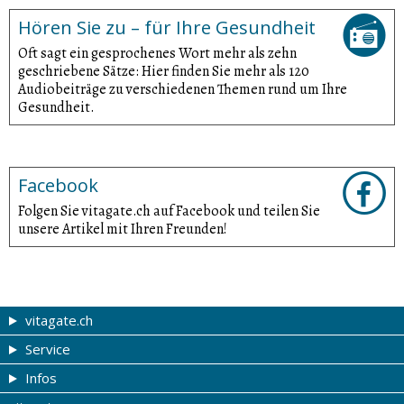
Hören Sie zu – für Ihre Gesundheit
Oft sagt ein gesprochenes Wort mehr als zehn
geschriebene Sätze: Hier finden Sie mehr als 120
Audiobeiträge zu verschiedenen Themen rund um Ihre
Gesundheit.
Facebook
Folgen Sie vitagate.ch auf Facebook und teilen Sie
unsere Artikel mit Ihren Freunden!
vitagate.ch
Service
Gesund & schön
Infos
Themen von A-Z
Gutscheine