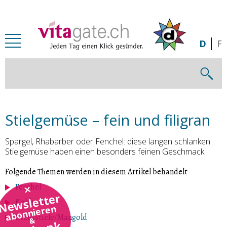
Zum Inhalt springen
D
F
Stielgemüse – fein und filigran
Spargel, Rhabarber oder Fenchel: diese langen schlanken
Stielgemüse haben einen besonders feinen Geschmack.
Folgende Themen werden in diesem Artikel behandelt
Fenchel
Newsletter
Kohlrabi
abonnieren
Krautstiele/Mangold
&