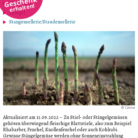
Geschenk
Rhabarber
erhalten!
Spargel
Stangensellerie/Staudensellerie
©
Canva
Aktualisiert am 11.09.2022
–
Zu Stiel- oder Stängelgemüsen
gehören überwiegend fleischige Blattstiele, also zum Beispiel
Rhabarber, Fenchel, Knollenfenchel oder auch Kohlrabi.
Gewisse Stängelgemüse werden ohne Sonneneinstrahlung