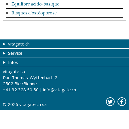
Equilibre acido-basique
Risques d'ostéoporose
vitagate.ch
Service
Forme et beauté
Infos
Thèmes de A à Z
Coupons
vitagate sa
Thérapies
Tribune du droguiste
Impressum
Rue Thomas-Wyttenbach 2
La santé sur les ondes
Recherche de drogueries
Conditions d'utilisation
2502 Biel/Bienne
+41 32 328 50 50
info@vitagate.ch
Tests de santé
Drogueries partenaires
A notre sujet
Organisations partenaires
Protection des données
© 2026
vitagate.ch
sa
Contact
Publicité sur vitagate.ch