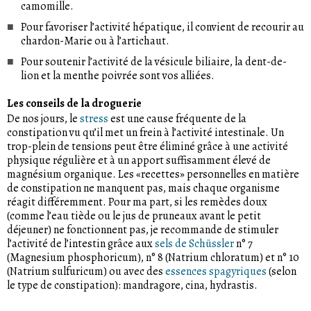
camomille.
Pour favoriser l’activité hépatique, il convient de recourir au
chardon-Marie ou à l’artichaut.
Pour soutenir l’activité de la vésicule biliaire, la dent-de-
lion et la menthe poivrée sont vos alliées.
Les conseils de la droguerie
De nos jours, le
stress
est une cause fréquente de la
constipation vu qu’il met un frein à l’activité intestinale. Un
trop-plein de tensions peut être éliminé grâce à une activité
physique régulière et à un apport suffisamment élevé de
magnésium organique. Les «recettes» personnelles en matière
de constipation ne manquent pas, mais chaque organisme
réagit différemment. Pour ma part, si les remèdes doux
(comme l’eau tiède ou le jus de pruneaux avant le petit
déjeuner) ne fonctionnent pas, je recommande de stimuler
l’activité de l’intestin grâce aux
sels de Schüssler
n° 7
(Magnesium phosphoricum), n° 8 (Natrium chloratum) et n° 10
(Natrium sulfuricum) ou avec des
essences spagyriques
(selon
le type de constipation): mandragore, cina, hydrastis.