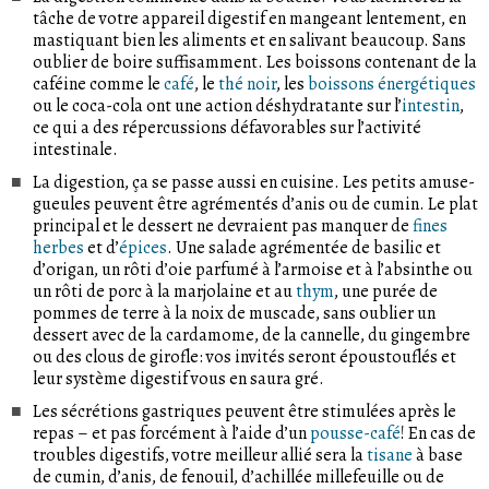
tâche de votre appareil digestif en mangeant lentement, en
mastiquant bien les aliments et en salivant beaucoup. Sans
oublier de boire suffisamment. Les boissons contenant de la
caféine comme le
café
, le
thé noir
, les
boissons énergétiques
ou le coca-cola ont une action déshydratante sur l’
intestin
,
ce qui a des répercussions défavorables sur l’activité
intestinale.
La digestion, ça se passe aussi en cuisine. Les petits amuse-
gueules peuvent être agrémentés d’anis ou de cumin. Le plat
principal et le dessert ne devraient pas manquer de
fines
herbes
et d’
épices
. Une salade agrémentée de basilic et
d’origan, un rôti d’oie parfumé à l’armoise et à l’absinthe ou
un rôti de porc à la marjolaine et au
thym
, une purée de
pommes de terre à la noix de muscade, sans oublier un
dessert avec de la cardamome, de la cannelle, du gingembre
ou des clous de girofle: vos invités seront époustouflés et
leur système digestif vous en saura gré.
Les sécrétions gastriques peuvent être stimulées après le
repas – et pas forcément à l’aide d’un
pousse-café
! En cas de
troubles digestifs, votre meilleur allié sera la
tisane
à base
de cumin, d’anis, de fenouil, d’achillée millefeuille ou de