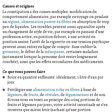
Causes et origines
La constipation a des causes multiples: modification du
comportement alimentaire, par exemple en voyage ou pendant
un
régime
,
alimentation pauvre en fibres
ou absorption de trop
peu de liquides. Les troubles peuvent aussi apparaître après
un changement de style de vie, par exemple en passant d’une
profession active, en position debout, à une activité en
position assise; l’arrêt de la cigarette ou une tension psychique
peuvent aussi entrer en ligne de compte. Sans oublier la
grossesse
, le début de la
ménopause
, certaines maladies
(notamment lorsque la personne doit rester longuement
couchée), ainsi que les effets secondaires des médicaments.
Ce que vous pouvez faire
Boire en quantité suffisante: idéalement, 1 litre d’eau par
jour.
Privilégier une
alimentation riche en fibres
à base de
légumes
, de
fruits
, de
céréales
, de
légumineuses
et de son.
Si vous vous en tenez au principe des «cinq portions de
fruits et légumes par jour», votre activité intestinale ne s’en
trouvera que mieux lotie (sachant qu’une portion