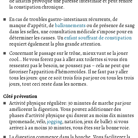
de laxatifs provoque une paresse intestinale et peut rendre
la constipation chronique.
En cas de troubles gastro-intestinaux récurrents, de
manque d’appétit, de
ballonnements
ou de présence de sang
dans les selles, une consultation médicale s’impose pour en
déterminer les causes. Un
enfant souffrant de constipation
requiert également la plus grande attention.
Concernant le passage sur le trône, mieux vaut se la jouer
cool… Ne vous forcez pas à aller aux toilettes si vous n’en
ressentez pas le besoin, ne poussez pas – cela ne peut que
favoriser l’apparition d’hémorroïdes. Il ne faut pas y aller
tous les jours: que ce soit trois fois par jour ou tous les trois
jours, tout ceci reste dans les normes.
Côté prévention
Activité physique régulière: 30 minutes de marche par jour
améliorent la digestion. Vous pouvez additionner des
phases d’activité physique qui durent au moins dix minutes
(promenade, vélo,
jogging
, natation, jeux de balle): si vous
arrivez à au moins 30 minutes, vous êtes sur la bonne voie.
La digestion commence dans la bouche. Vous faciliterez la