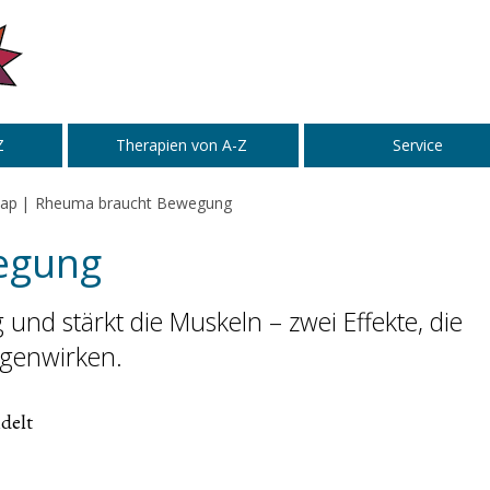
Z
Therapien von A-Z
Service
cap
Rheuma braucht Bewegung
egung
und stärkt die Muskeln – zwei Effekte, die
genwirken.
delt