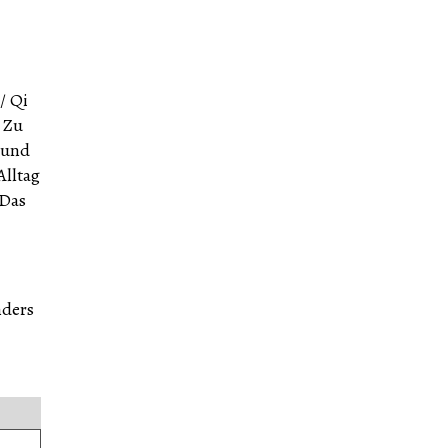
/ Qi
 Zu
 und
Alltag
 Das
nders