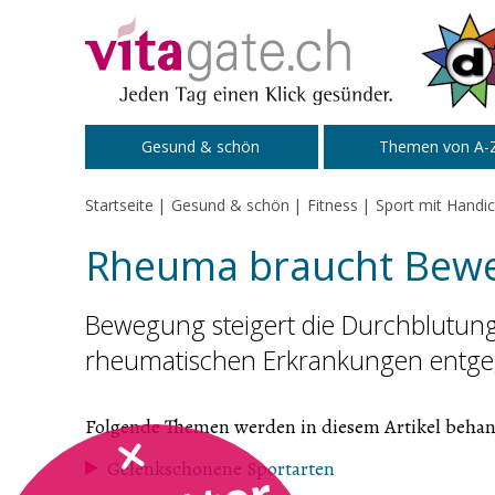
Zum Inhalt springen
Gesund & schön
Themen von A-
Startseite
Gesund & schön
Fitness
Sport mit Handi
Rheuma braucht Bew
Bewegung steigert die Durchblutung 
rheumatischen Erkrankungen entge
Folgende Themen werden in diesem Artikel behan
Gelenkschonene Sportarten