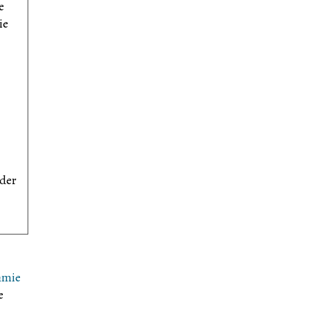
e
ie
 der
hmie
e