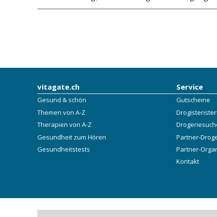
vitagate.ch
Service
Gesund & schön
Gutscheine
Themen von A-Z
Drogistenste
Therapien von A-Z
Drogeriesuch
Gesundheit zum Hören
Partner-Drog
Gesundheitstests
Partner-Orga
Kontakt