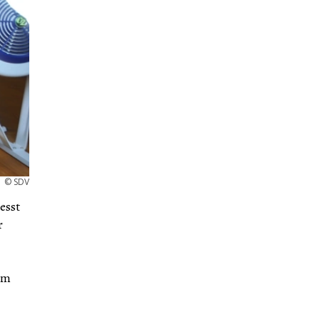
©
SDV
esst
r
um