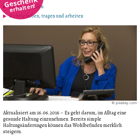
Geschenk
erhalten!
Richtig schlafen
Richtig heben, tragen und arbeiten
©
pixabay.com
Aktualisiert am 16.06.2016
–
Es geht darum, im Alltag eine
gesunde Haltung einzunehmen. Bereits simple
Haltungsänderungen können das Wohlbefinden merklich
steigern.