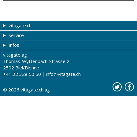
vitagate.ch
Service
Gesund & schön
Infos
Themen von A-Z
Gutscheine
vitagate ag
Therapien von A-Z
Drogistenstern
Impressum
Thomas-Wyttenbach-Strasse 2
Gesundheit zum Hören
Drogeriesuche
Über uns
2502 Biel/Bienne
+41 32 328 50 50
info@vitagate.ch
Gesundheitstests
Partner-Drogerien
Nutzungsbestimmungen
Partner-Organisationen
Datenschutz
© 2026
vitagate.ch
ag
Kontakt
Werbung auf vitagate.ch