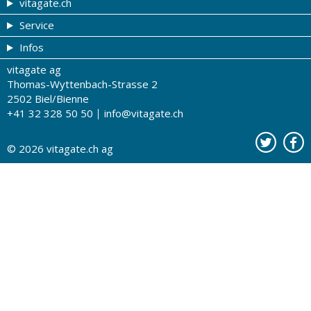
vitagate.ch
Service
Gesund & schön
Infos
Themen von A-Z
Gutscheine
vitagate ag
Therapien von A-Z
Drogistenstern
Impressum
Thomas-Wyttenbach-Strasse 2
Gesundheit zum Hören
Drogeriesuche
Über uns
2502 Biel/Bienne
+41 32 328 50 50
info@vitagate.ch
Gesundheitstests
Partner-Drogerien
Nutzungsbestimmungen
Partner-Organisationen
Datenschutz
© 2026
vitagate.ch
ag
Kontakt
Werbung auf vitagate.ch