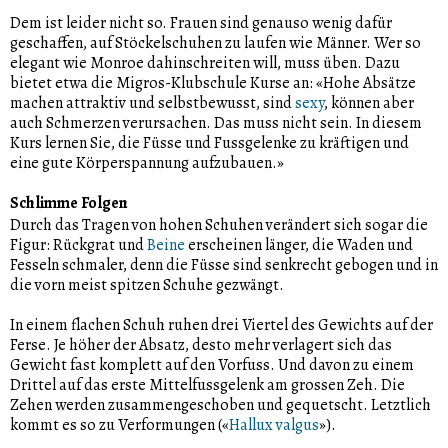
Dem ist leider nicht so. Frauen sind genauso wenig dafür
geschaffen, auf Stöckelschuhen zu laufen wie Männer. Wer so
elegant wie Monroe dahinschreiten will, muss üben. Dazu
bietet etwa die Migros-Klubschule Kurse an: «Hohe Absätze
machen attraktiv und selbstbewusst, sind
sexy
, können aber
auch Schmerzen verursachen. Das muss nicht sein. In diesem
Kurs lernen Sie, die Füsse und Fussgelenke zu kräftigen und
eine gute Körperspannung aufzubauen.»
Schlimme Folgen
Durch das Tragen von hohen Schuhen verändert sich sogar die
Figur: Rückgrat und
Beine
erscheinen länger, die Waden und
Fesseln schmaler, denn die Füsse sind senkrecht gebogen und in
die vorn meist spitzen Schuhe gezwängt.
In einem flachen Schuh ruhen drei Viertel des Gewichts auf der
Ferse. Je höher der Absatz, desto mehr verlagert sich das
Gewicht fast komplett auf den Vorfuss. Und davon zu einem
Drittel auf das erste Mittelfussgelenk am grossen Zeh. Die
Zehen werden zusammengeschoben und gequetscht. Letztlich
kommt es so zu Verformungen («
Hallux valgus
»).