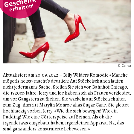
Geschenk
erhalten!
©
Canva
Aktualisiert am 20.09.2022
–
Billy Wilders Komödie «Manche
mögen’s heiss» macht’s deutlich: Auf Stöckelschuhen laufen
nicht jedermanns Sache. Stellen Sie sich vor, Bahnhof Chicago,
die 1920er-Jahre. Jerry und Joe haben sich als Frauen verkleidet,
um vor Gangstern zu fliehen. Sie wackeln auf Stöckelschuhen
zum Zug. Auftritt Marylin Monroe alias Sugar Cane. Sie gleitet
hochhackig vorbei. Jerry: «Wie die sich bewegen! Wie ein
Pudding! Wie eine Götterspeise auf Beinen. Als ob die
irgendetwas eingebaut haben, irgendeinen Apparat. Na, das
sind ganz anders konstruierte Lebewesen.»