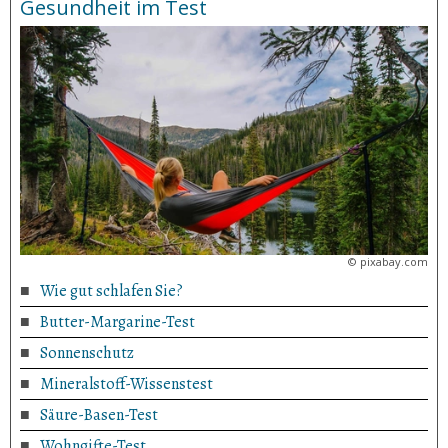
Gesundheit im Test
©
pixabay.com
Wie gut schlafen Sie?
Butter-Margarine-Test
Sonnenschutz
Mineralstoff-Wissenstest
Säure-Basen-Test
Wohngifte-Test