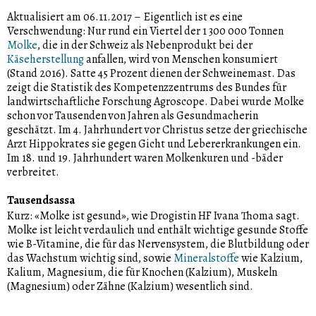
Aktualisiert am 06.11.2017
–
Eigentlich ist es eine
Verschwendung: Nur rund ein Viertel der 1 300 000 Tonnen
Molke
, die in der Schweiz als Nebenprodukt bei der
Käseherstellung
anfallen, wird von Menschen konsumiert
(Stand 2016). Satte 45 Prozent dienen der Schweinemast. Das
zeigt die Statistik des Kompetenzzentrums des Bundes für
landwirtschaftliche Forschung Agroscope. Dabei wurde Molke
schon vor Tausenden von Jahren als Gesundmacherin
geschätzt. Im 4. Jahrhundert vor Christus setze der griechische
Arzt Hippokrates sie gegen Gicht und Lebererkrankungen ein.
Im 18. und 19. Jahrhundert waren Molkenkuren und -bäder
verbreitet.
Tausendsassa
Kurz: «Molke ist gesund», wie Drogistin HF Ivana Thoma sagt.
Molke ist leicht verdaulich und enthält wichtige gesunde Stoffe
wie B-Vitamine, die für das Nervensystem, die Blutbildung oder
das Wachstum wichtig sind, sowie
Mineralstoffe
wie Kalzium,
Kalium, Magnesium, die für Knochen (Kalzium), Muskeln
(Magnesium) oder Zähne (Kalzium) wesentlich sind.