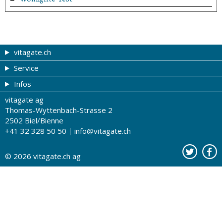
vitagate.ch
Service
Gesund & schön
Infos
Themen von A-Z
Gutscheine
vitagate ag
Therapien von A-Z
Drogistenstern
Impressum
Thomas-Wyttenbach-Strasse 2
Gesundheit zum Hören
Drogeriesuche
Über uns
2502 Biel/Bienne
+41 32 328 50 50
info@vitagate.ch
Gesundheitstests
Partner-Drogerien
Nutzungsbestimmungen
Partner-Organisationen
Datenschutz
© 2026
vitagate.ch
ag
Kontakt
Werbung auf vitagate.ch