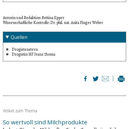
scheidet dann das meiste davon wieder aus.
vorbereiten.»
Sitzbäder.
einfachste und effektivste Methode.»
Autorin und Redaktion: Bettina Epper
Wissenschaftliche Kontrolle: Dr. phil. nat. Anita Finger Weber
Quellen
Drogistenstern
Drogistin HF Ivana Thoma
Artikel zum Thema
So wertvoll sind Milchprodukte