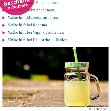
Geschenk
Molke hilft beim Entschlacken
erhalten!
Molke hilft beim Abnehmen
Molke hilft Muskeln aufbauen
Molke hilft bei Rheuma
Molke hilft bei Vaginalproblemen
Molke hilft bei Hämorrhoidalleiden
©
pixabay.com