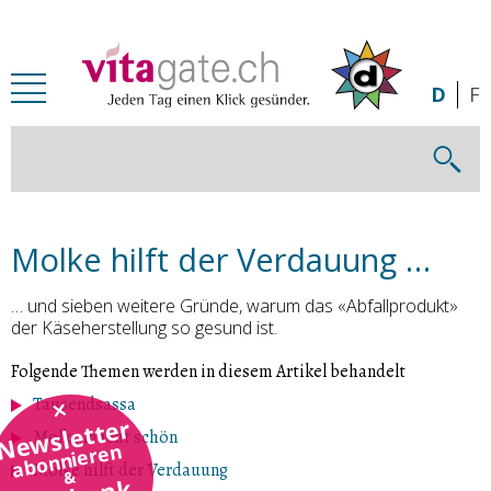
Zum Inhalt springen
D
F
Molke hilft der Verdauung …
… und sieben weitere Gründe, warum das «Abfallprodukt»
der Käseherstellung so gesund ist.
Folgende Themen werden in diesem Artikel behandelt
Tausendsassa
Newsletter
Molke macht schön
abonnieren
Molke hilft der Verdauung
&