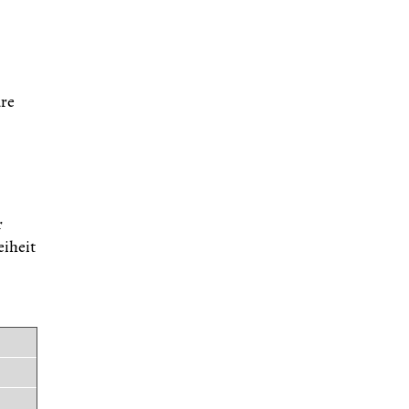
ure
r
iheit