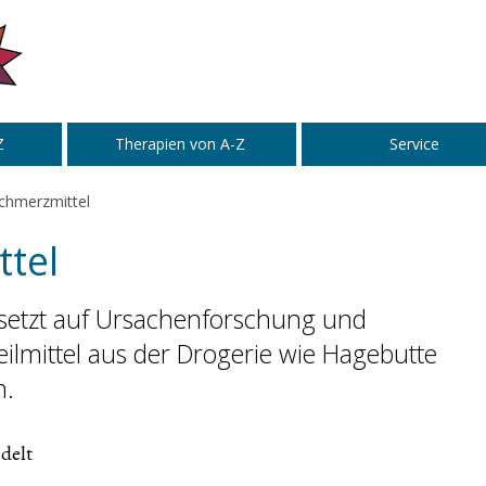
Z
Therapien von A-Z
Service
Schmerzmittel
ttel
 setzt auf Ursachenforschung und
mittel aus der Drogerie wie Hagebutte
n.
delt