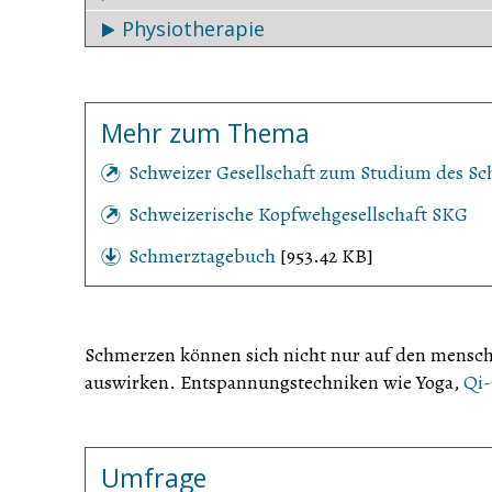
Als wirksam gilt die
Akupunktur
vor allem zur
Tier-, Pflanzen- und Mineralreich verwendet.
Physiotherapie
in der weltweit grössten Studie (GERAC) unters
Aus erfahrungsmedizinischer Sicht ist diese
chi
Organen
gestaute Energiefluss wieder normalis
auch bei chronischen Leiden sehr erfolgverspre
Physiotherapie
lindert Beschwerden am Bewegun
Menstruationsbeschwerden, Gelenk- und
Rück
Haltungsfehlern usw. aufgetreten sind.
Mehr zum Thema
Schweizer Gesellschaft zum Studium des Sc
Schweizerische Kopfwehgesellschaft SKG
Schmerztagebuch
[953.42 KB]
Schmerzen können sich nicht nur auf den mensch
auswirken. Entspannungstechniken wie Yoga,
Qi
Umfrage