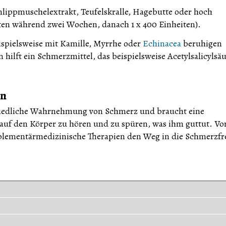
lippmuschelextrakt, Teufelskralle, Hagebutte oder hoch
iten während zwei Wochen, danach 1 x 400 Einheiten).
ispielsweise mit Kamille, Myrrhe oder
Echinacea
beruhigen
hilft ein Schmerzmittel, das beispielsweise Acetylsalicylsä
en
schiedliche Wahrnehmung von Schmerz und braucht eine
 auf den Körper zu hören und zu spüren, was ihm guttut. Vo
lementärmedizinische Therapien den Weg in die Schmerzfre
ichkeitsprinzip. Ähnliches wir durch Ähnliches geheilt. Das
 wirkendes Medikament geheilt. Dazu werden Stoffe aus dem