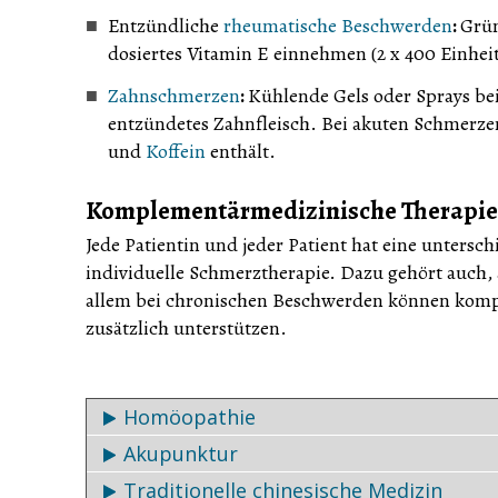
Entzündliche
rheumatische Beschwerden
:
Grün
dosiertes Vitamin E einnehmen (2 x 400 Einhe
Zahnschmerzen
:
Kühlende Gels oder Sprays be
entzündetes Zahnfleisch. Bei akuten Schmerzen 
und
Koffein
enthält.
Komplementärmedizinische Therapi
Jede Patientin und jeder Patient hat eine unter
individuelle Schmerztherapie. Dazu gehört auch,
allem bei chronischen Beschwerden können komp
zusätzlich unterstützen.
Homöopathie
Akupunktur
Basis der klassischen
Homöopathie
ist das Ähnl
Traditionelle chinesische Medizin
heisst, eine Krankheit wird durch ein ähnlich