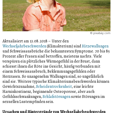
©
pixabay.com
Aktualisiert am 13.08.2018
–
Unter den
Wechseljahrbeschwerden
(Klimakterium) sind
Hitzewallungen
und Schweissausbrüche die bekanntesten Symptome. 70 bis 85
Prozent aller Frauen sind betroffen, meistens nachts. Viele
verspüren ein plötzliches Wärmegefühl in der Brust, dann
schiesst ihnen die Röte ins Gesicht, häufig verbunden mit
einem Schweissausbruch, Beklemmungsgefühlen oder
Herzrasen. So unangenehm Wallungen sind, so ungefährlich
sind sie. Weitere typische Klimakteriumsbeschwerden können
Gewichtszunahme,
Scheidentrockenheit
, eine leichte
Harninkontinenz, beginnende Osteoporose, aber auch
Gefühlsschwankungen,
Schlafstörungen
sowie Störungen im
sexuellen Lustempfinden sein.
Ursachen und Hintergründe von Wechseljahrbeschwerden