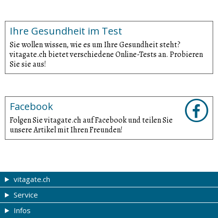
Ihre Gesundheit im Test
Sie wollen wissen, wie es um Ihre Gesundheit steht?
vitagate.ch bietet verschiedene Online-Tests an. Probieren
Sie sie aus!
Facebook
Folgen Sie vitagate.ch auf Facebook und teilen Sie
unsere Artikel mit Ihren Freunden!
vitagate.ch
Service
Gesund & schön
Infos
Themen von A-Z
Gutscheine