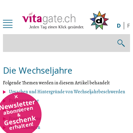
Zum Inhalt springen
D
F
Die Wechseljahre
Folgende Themen werden in diesem Artikel behandelt
Ursachen und Hintergründe von Wechseljahrbeschwerden
Newsletter
Prämenopause
abonnieren
Menopause
&
Geschenk
Postmenopause
erhalten!
Hitzewallungen