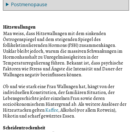
Postmenopause
Unter dem Begriff Menopause versteht man den Zeitpunkt
der endgültig letzten Regelblutung. Erst wenn ein Jahr lang
keine Menstruation mehr aufgetreten ist, gilt die
Die Postmenopause beginnt zwölf Monate nach der
Menopause als definitiv. Im Durchschnitt tritt diese um das
Menopause und definiert die Phase nach der letzten
Hitzewallungen
51. bis 54. Lebensjahr auf.
Regelblutung. Zu diesem Zeitpunkt ist der Körper meist gut
Man weiss, dass Hitzewallungen mit dem sinkenden
auf die neue hormonelle Situation eingestellt, und die
Östrogenspiegel und dem steigenden Spiegel des
akuten Wechseljahrbeschwerden haben sich gelegt.
follikelstimulierenden Hormons (FSH) zusammenhängen.
Unklar bleibt jedoch, warum die massiven Schwankungen im
Hormonhaushalt zu Unregelmässigkeiten in der
Temperaturregulierung führen. Bekannt ist, dass psychische
Faktoren wie Stress und Ängste die Intensität und Dauer der
Wallungen negativ beeinflussen können.
Ob und wie stark eine Frau Wallungen hat, hängt von der
individuellen Konstitution, der familiären Situation, der
Lebensgeschichte jeder einzelnen Frau sowie deren
sozioökonomischem Hintergrund ab. Als weitere Auslöser der
Hitzeattacken gelten
Kaffee
, Alkohol (vor allem Rotwein),
Nikotin und scharf gewürztes Essen.
Scheidentrockenheit