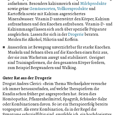
aufnehmen. Besonders kalziumreich sind
wechseln Sie diese regelmässig.
Milchprodukte
sowie grüne
Gemüsesorten
,
Vollkornprodukte
und
Sporttreiben hilft gegen Schweissausbrüche: Je mehr
Kartoffeln sowie mit Kalzium angereichertes
Schweiss gezielt durch körperliche Aktivität über die
Mineralwasser. Vitamin D unterstützt den Körper, Kalzium
Drüsen ausgeschieden wird, desto weniger entwickelt er
aufzunehmen und den Knochen aufzubauen. Vitamin-D- und
sich in unerwünschten Situationen. Regelmässiges
Kalziummangel lassen sich auch über spezielle Präparate
Ausdauertraining und Entspannungstechniken wie Yoga,
ausgleichen. Lassen Sie sich in der
Drogerie
beraten.
Tai-Chi
, Pilates helfen, das vegetative Nervensystem
Meiden Sie Alkohol, Nikotin und Koffein.
positiv zu beeinflussen und Stress abzubauen. Sport
Ausserdem ist Bewegung unverzichtbar für starke Knochen.
verbessert insgesamt die Lebensqualität – auch in den
Muskeln und Sehnen üben auf die Knochen einen Reiz aus,
Wechseljahren.
der sie zum Wachstum anregt und stabilisiert. Geeignet
sind Trainingsformen, die den gesamten Körper fordern,
zum Beispiel Bergwandern und Walking.
Guter Rat aus der Drogerie
Drogist Andres Clerici: «Beim Thema Wechseljahre versuche
ich immer herauszufinden, auf welche Therapieform die
Kundin schon früher gut angesprochen hat. Seien dies
Homöopathie, Pflanzenheilmittel, Spagyrik, Schüssler-Salze
oder Kombinationen davon. So ist ein Therapieerfolg bereits
vorgespurt. Als erste Kombination, da in der Regel die
Symptome sehr vielfältig sind, empfehle ich, ein hochdosiertes