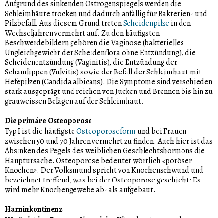
Aufgrund des sinkenden Östrogenspiegels werden die
Schleimhäute trocken und dadurch anfällig für Bakterien- und
Pilzbefall. Aus diesem Grund treten
Scheidenpilze
in den
Wechseljahren vermehrt auf. Zu den häufigsten
Beschwerdebildern gehören die Vaginose (bakterielles
Ungleichgewicht der Scheidenflora ohne Entzündung), die
Scheidenentzündung (Vaginitis), die Entzündung der
Schamlippen (Vulvitis) sowie der Befall der Schleimhaut mit
Hefepilzen (Candida albicans). Die Symptome sind verschieden
stark ausgeprägt und reichen von Jucken und Brennen bis hin zu
grauweissen Belägen auf der Schleimhaut.
Die primäre Osteoporose
Typ I ist die häufigste
Osteoporoseform
und bei Frauen
zwischen 50 und 70 Jahren vermehrt zu finden. Auch hier ist das
Absinken des Pegels des weiblichen Geschlechtshormons die
Hauptursache. Osteoporose bedeutet wörtlich «poröser
Knochen». Der Volksmund spricht von Knochenschwund und
bezeichnet treffend, was bei der Osteoporose geschieht: Es
wird mehr Knochengewebe ab- als aufgebaut.
Harninkontinenz