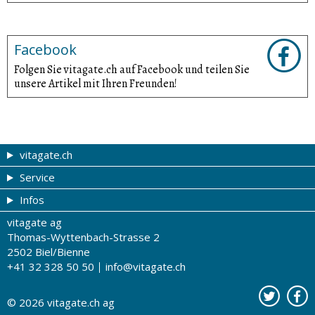
Facebook
Folgen Sie vitagate.ch auf Facebook und teilen Sie
unsere Artikel mit Ihren Freunden!
vitagate.ch
Service
Gesund & schön
Infos
Themen von A-Z
Gutscheine
vitagate ag
Therapien von A-Z
Drogistenstern
Impressum
Thomas-Wyttenbach-Strasse 2
Gesundheit zum Hören
Drogeriesuche
Über uns
2502 Biel/Bienne
+41 32 328 50 50
info@vitagate.ch
Gesundheitstests
Partner-Drogerien
Nutzungsbestimmungen
Partner-Organisationen
Datenschutz
© 2026
vitagate.ch
ag
Kontakt
Werbung auf vitagate.ch