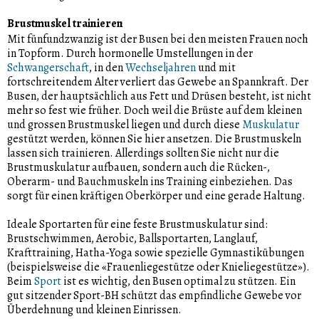
Brustmuskel trainieren
Mit fünfundzwanzig ist der Busen bei den meisten Frauen noch
in Topform. Durch hormonelle Umstellungen in der
Schwangerschaft
, in den
Wechseljahren
und mit
fortschreitendem Alter verliert das Gewebe an Spannkraft. Der
Busen, der hauptsächlich aus Fett und Drüsen besteht, ist nicht
mehr so fest wie früher. Doch weil die Brüste auf dem kleinen
und grossen Brustmuskel liegen und durch diese
Muskulatur
gestützt werden, können Sie hier ansetzen. Die Brustmuskeln
lassen sich trainieren. Allerdings sollten Sie nicht nur die
Brustmuskulatur aufbauen, sondern auch die Rücken-,
Oberarm- und Bauchmuskeln ins Training einbeziehen. Das
sorgt für einen kräftigen Oberkörper und eine gerade Haltung.
Ideale Sportarten für eine feste Brustmuskulatur sind:
Brustschwimmen, Aerobic, Ballsportarten, Langlauf,
Krafttraining, Hatha-Yoga sowie spezielle Gymnastikübungen
(beispielsweise die «Frauenliegestütze oder Knieliegestütze»).
Beim
Sport
ist es wichtig, den Busen optimal zu stützen. Ein
gut sitzender Sport-BH schützt das empfindliche Gewebe vor
Überdehnung und kleinen Einrissen.