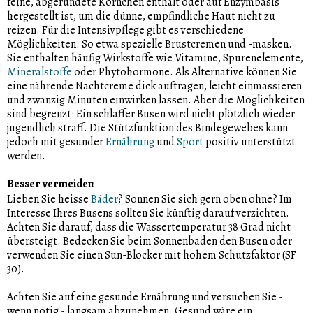
feine, abgerundete Körnchen enthält oder auf Enzymbasis
hergestellt ist, um die dünne, empfindliche Haut nicht zu
reizen. Für die Intensivpflege gibt es verschiedene
Möglichkeiten. So etwa spezielle Brustcremen und -masken.
Sie enthalten häufig Wirkstoffe wie Vitamine, Spurenelemente,
Mineralstoffe
oder Phytohormone. Als Alternative können Sie
eine nährende Nachtcreme dick auftragen, leicht einmassieren
und zwanzig Minuten einwirken lassen. Aber die Möglichkeiten
sind begrenzt: Ein schlaffer Busen wird nicht plötzlich wieder
jugendlich straff. Die Stützfunktion des Bindegewebes kann
jedoch mit gesunder
Ernährung
und
Sport
positiv unterstützt
werden.
Besser vermeiden
Lieben Sie heisse
Bäder
? Sonnen Sie sich gern oben ohne? Im
Interesse Ihres Busens sollten Sie künftig darauf verzichten.
Achten Sie darauf, dass die Wassertemperatur 38 Grad nicht
übersteigt. Bedecken Sie beim Sonnenbaden den Busen oder
verwenden Sie einen Sun-Blocker mit hohem Schutzfaktor (SF
30).
Achten Sie auf eine gesunde Ernährung und versuchen Sie -
wenn nötig - langsam abzunehmen. Gesund wäre ein