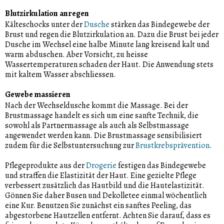
Blutzirkulation anregen
Kälteschocks unter der
Dusche
stärken das Bindegewebe der
Brust und regen die Blutzirkulation an. Dazu die Brust bei jeder
Dusche im Wechsel eine halbe Minute lang kreisend kalt und
warm abduschen. Aber Vorsicht, zu heisse
Wassertemperaturen schaden der Haut. Die Anwendung stets
mit kaltem Wasser abschliessen.
Gewebe massieren
Nach der Wechseldusche kommt die Massage. Bei der
Brustmassage handelt es sich um eine sanfte Technik, die
sowohl als Partnermassage als auch als Selbstmassage
angewendet werden kann. Die Brustmassage sensibilisiert
zudem für die Selbstuntersuchung zur
Brustkrebsprävention
.
Pflegeprodukte aus der
Drogerie
festigen das Bindegewebe
und straffen die Elastizität der Haut. Eine gezielte Pflege
verbessert zusätzlich das Hautbild und die Hautelastizität.
Gönnen Sie daher Busen und Dekolletee einmal wöchentlich
eine Kur. Benutzen Sie zunächst ein sanftes Peeling, das
abgestorbene Hautzellen entfernt. Achten Sie darauf, dass es