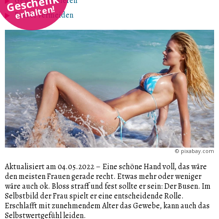
Geschenk
Gewebe massieren
erhalten!
Besser vermeiden
©
pixabay.com
Aktualisiert am 04.05.2022
–
Eine schöne Hand voll, das wäre
den meisten Frauen gerade recht. Etwas mehr oder weniger
wäre auch ok. Bloss straff und fest sollte er sein: Der Busen. Im
Selbstbild der Frau spielt er eine entscheidende Rolle.
Erschlafft mit zunehmendem Alter das Gewebe, kann auch das
Selbstwertgefühl leiden.