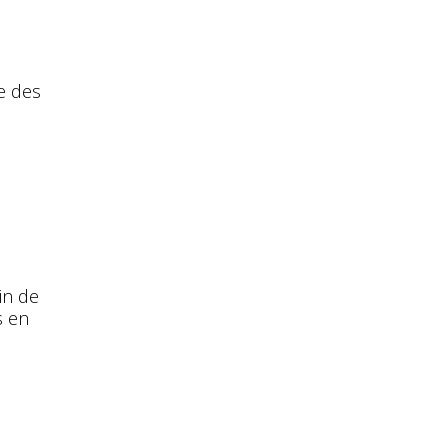
e des
in de
s en