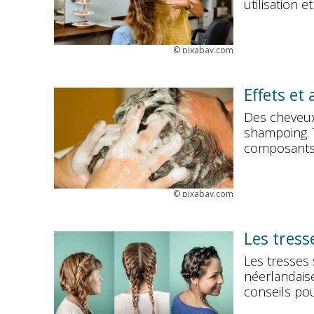
utilisation et
©
pixabay.com
Effets et
Des cheveux 
shampoing. T
composants
©
pixabay.com
Les tress
Les tresses 
néerlandais
conseils pou