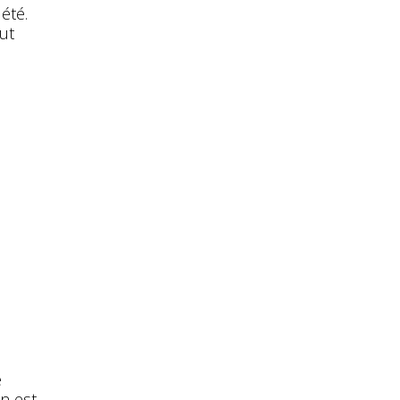
été.
ut
e
n est