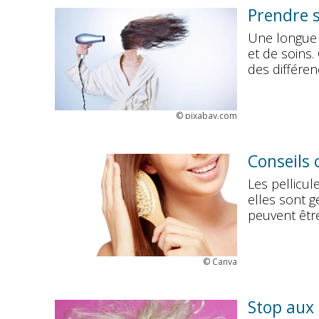
Prendre s
Une longue c
et de soins. 
des différen
©
pixabay.com
Conseils 
Les pellicul
elles sont 
peuvent être
©
Canva
Stop aux 