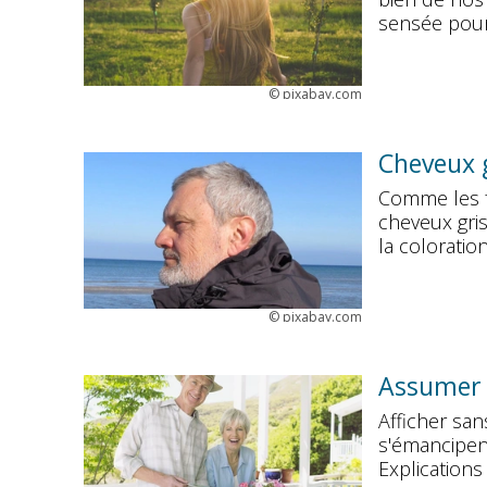
sensée pour 
©
pixabay.com
Cheveux 
Comme les 
cheveux gris
la coloratio
©
pixabay.com
Assumer 
Afficher sa
s'émancipen
Explications