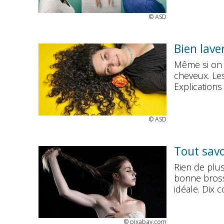
©
ASD
Bien lave
Même si on 
cheveux. Les
Explications
©
ASD
Tout savo
Rien de plus
bonne bross
idéale. Dix c
©
pixabay.com