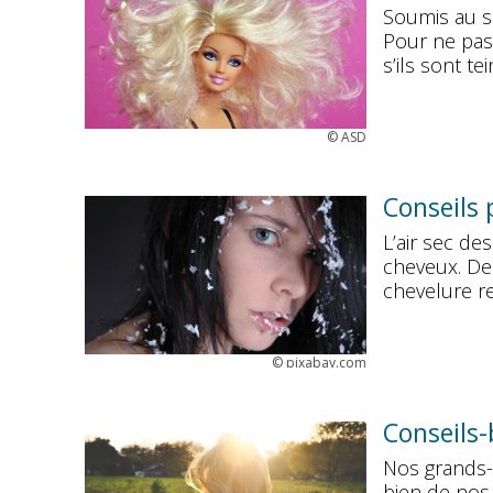
Soumis au so
Pour ne pas 
s’ils sont t
©
ASD
Conseils 
L’air sec de
cheveux. Des
chevelure re
©
pixabay.com
Conseils-
Nos grands-
bien de nos