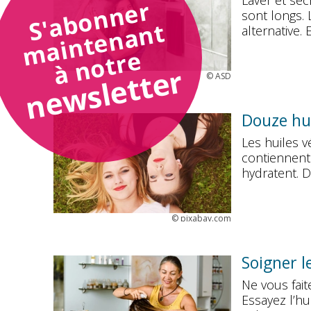
Laver et séc
S'abonner
sont longs.
maintenant
alternative. 
à notre
newsletter
©
ASD
Douze hu
Les huiles v
contiennent 
hydratent. 
©
pixabay.com
Soigner l
Ne vous fait
Essayez l’hu