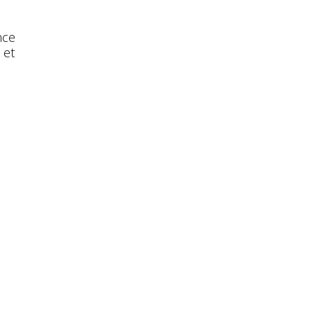
nce
 et