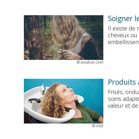
Soigner l
Il existe de
cheveux ou 
embellissent
©
pixabay.com
Produits
Frisés, ondu
soins adapté
valeur et de
©
ASD