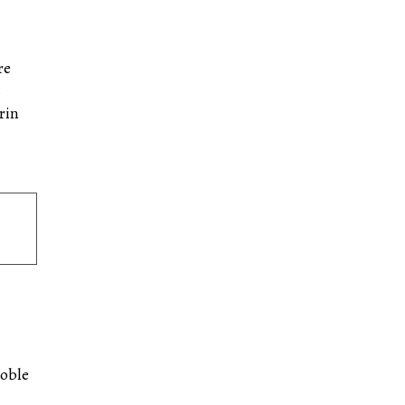
re
s
rin
noble