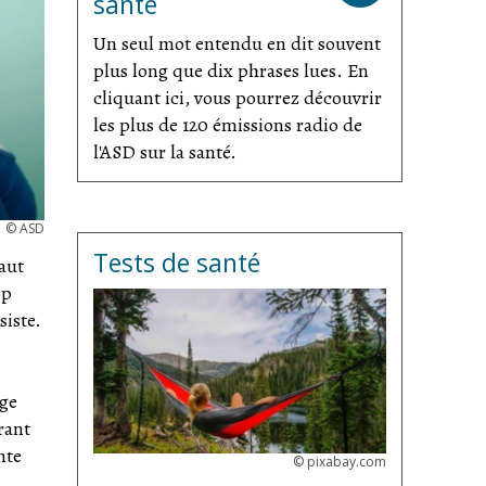
santé
Un seul mot entendu en dit souvent
plus long que dix phrases lues. En
cliquant ici, vous pourrez découvrir
les plus de 120 émissions radio de
l'ASD sur la santé.
©
ASD
Tests de santé
faut
op
siste.
rge
rant
nte
©
pixabay.com