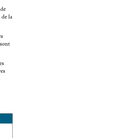
 de
 de la
es
 sont
es
ves