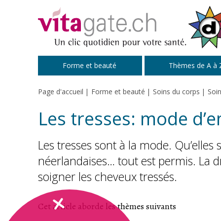
Passer au contenu principal
Forme et beauté
Thèmes de A à 
Page d'accueil
Forme et beauté
Soins du corps
Soi
Les tresses: mode d’e
Les tresses sont à la mode. Qu’elles s
néerlandaises… tout est permis. La 
soigner les cheveux tressés.
Cet article aborde les thèmes suivants