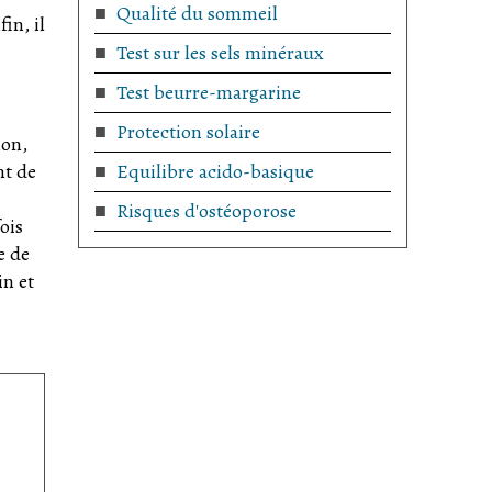
Qualité du sommeil
in, il
Test sur les sels minéraux
Test beurre-margarine
Protection solaire
non,
Equilibre acido-basique
nt de
Risques d'ostéoporose
ois
e de
in et