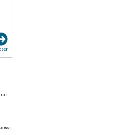
oter
c un
 aussi