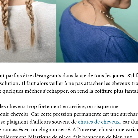
 parfois être dérangeants dans la vie de tous les jours. S’il 
solution. Il faut alors veiller à ne pas attacher les cheveux tr
t quelques mèches s’échapper, on rend la coiffure plus fantai
les cheveux trop fortement en arrière, on risque une
 cuir chevelu. Car cette pression permanente est une surcha
 se plaignent d’ailleurs souvent de
chutes de cheveux
, car du
re ramassés en un chignon serré. A l’inverse, choisir une varia
ulièrement l’élastique de place, fait beaucoup de bien aux