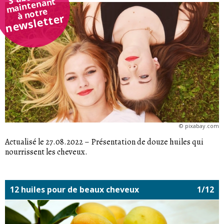
maintenant
à notre
newsletter
©
pixabay.com
Actualisé le 27.08.2022
–
Présentation de douze huiles qui
nourrissent les cheveux.
12 huiles pour de beaux cheveux
1/12