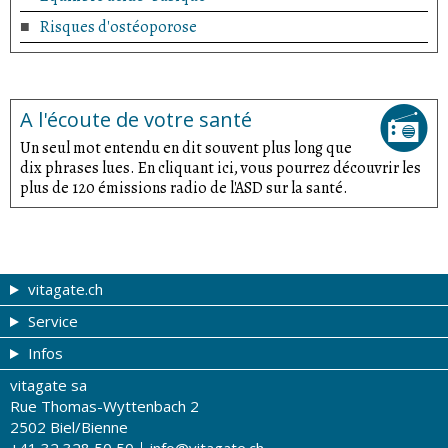
Risques d'ostéoporose
A l'écoute de votre santé
Un seul mot entendu en dit souvent plus long que
dix phrases lues. En cliquant ici, vous pourrez découvrir les
plus de 120 émissions radio de l'ASD sur la santé.
vitagate.ch
Service
Forme et beauté
Infos
Thèmes de A à Z
Coupons
vitagate sa
Thérapies
Tribune du droguiste
Impressum
Rue Thomas-Wyttenbach 2
La santé sur les ondes
Recherche de drogueries
Conditions d'utilisation
2502 Biel/Bienne
+41 32 328 50 50
info@vitagate.ch