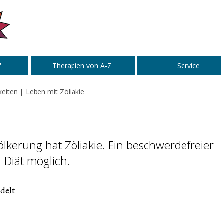
Z
Therapien von A-Z
Service
keiten
Leben mit Zöliakie
lkerung hat Zöliakie. Ein beschwerdefreier
en Diät möglich.
delt