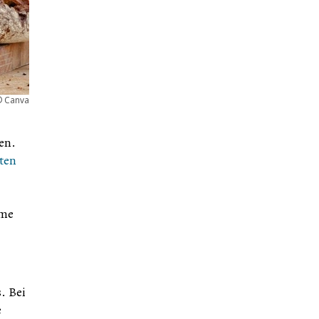
©
Canva
en.
ten
hme
. Bei
e