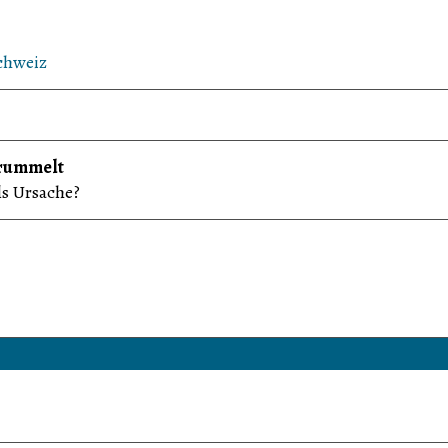
chweiz
rummelt
ls Ursache?