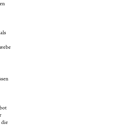
zen
als
ewebe
ssen
bot
r
 die