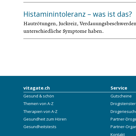
Histaminintoleranz – was ist das?
Hautrötungen, Juckreiz, Verdauungsbeschwerden, 
unterschiedliche Symptome haben.
vitagate.ch
Service
Gesund & schön
Gutscheine
Themen von A-Z
Drogistenste
Therapien von A-Z
Drogeriesuch
Gesundheit zum Hören
Partner-Drog
Gesundheitstests
Partner-Orga
Kontakt