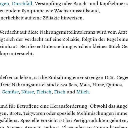
ngen
,
Durchfall
, Verstopfung oder Bauch- und Kopfschmer
nnen zudem Symptome wie Wachstumsstillstand,
rlichkeit auf eine Zöliakie hinweisen.
 Verdacht auf diese Nahrungsmittelintoleranz wird vom Arzt 
gt sich der Verdacht auf eine Zöliakie, folgt in der Regel eine
imhaut. Bei dieser Untersuchung wird ein kleines Stück G
kop untersucht.
frei zu leben, ist die Einhaltung einer strengen Diät. Gege
nfreie Nahrungsmittel sind etwa Reis, Mais, Hirse, Quinoa,
,
Gemüse
,
Nüsse
,
Fleisch
,
Fisch
und
Milch
.
 und für Betroffene eine Herausforderung. Obwohl das Ange
gen, Brote, Teigwaren oder spezielle Mehlmischungen imme
sfallen». Spezielle Vorsicht ist bei Fertigprodukten geboten,
ppen, Saucen, Aromat, Joghurt, Glace oder gar Gummibärchen