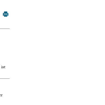
 ist
er