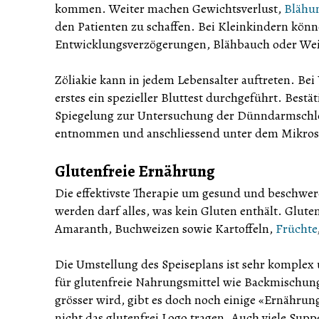
kommen. Weiter machen Gewichtsverlust,
Blähu
den Patienten zu schaffen. Bei Kleinkindern kö
Entwicklungsverzögerungen, Blähbauch oder Weine
Zöliakie kann in jedem Lebensalter auftreten. Bei
erstes ein spezieller Bluttest durchgeführt. Bestäti
Spiegelung zur Untersuchung der Dünndarmschle
entnommen und anschliessend unter dem Mikros
Glutenfreie Ernährung
Die effektivste Therapie um gesund und beschwerde
werden darf alles, was kein Gluten enthält. Glute
Amaranth, Buchweizen sowie Kartoffeln,
Früchte
Die Umstellung des Speiseplans ist sehr komplex
für glutenfreie Nahrungsmittel wie Backmischun
grösser wird, gibt es doch noch einige «Ernährung
nicht das glutenfrei Logo tragen. Auch viele Su