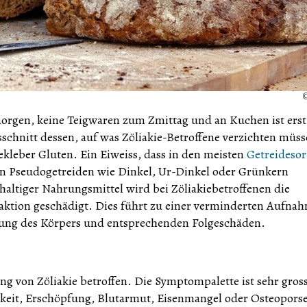
orgen, keine Teigwaren zum Zmittag und an Kuchen ist erst
usschnitt dessen, auf was Zöliakie-Betroffene verzichten müss
dekleber Gluten. Ein Eiweiss, dass in den meisten
Getreidesor
 in Pseudogetreiden wie Dinkel, Ur-Dinkel oder Grünkern
haltiger Nahrungsmittel wird bei Zöliakiebetroffenen die
ion geschädigt. Dies führt zu einer verminderten Aufna
gung des Körpers und entsprechenden Folgeschäden.
ng von Zöliakie betroffen. Die Symptompalette ist sehr gross
eit, Erschöpfung, Blutarmut, Eisenmangel oder Osteopors