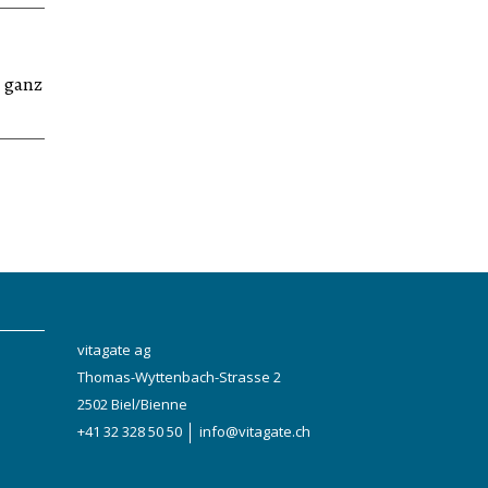
 ganz
vitagate ag
Thomas-Wyttenbach-Strasse 2
2502 Biel/Bienne
+41 32 328 50 50
info@vitagate.ch