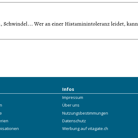
Schwindel... Wer an einer Histaminintoleranz leidet, kann
Infos
Impressum
rn
Über uns
e
Nutzungsbestimmungen
erien
Datenschutz
nisationen
Werbung auf vitagate.ch