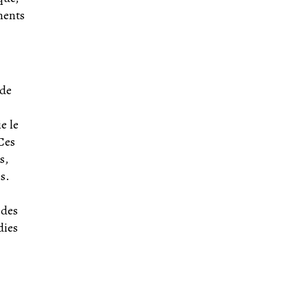
ments
 de
e le
Ces
s,
s.
 des
dies