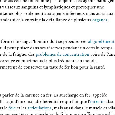
er. Mais cela ne fonctionne pas toujours. Les agents pathogèn
les vaisseaux sanguins et lymphatiques et provoquer une
attaque plus seulement aux agents infectieux mais aussi aux
tales si cela entraîne la défaillance de plusieurs
organes
.
former le sang. L’homme doit se procurer cet
oligo-élément
fer, il peut puiser dans ses réserves pendant un certain temps
r de la fatigue, des
problèmes de concentration
voire de l’an
 carence en nutriments la plus fréquente au monde.
rmettent de conserver un taux de fer bon pour la santé.
parler de la carence en fer. La surcharge en fer, appelée
s’agit d’une maladie héréditaire qui fait que l’
intestin
abso
ns le
foie
et les
articulations
, mais aussi dans le muscle cardi
s peuvent être une cirrhose du foie, une insuffisance cardia