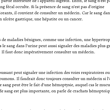
artie inférieure de l’appareil digestif. Enfin, le sang n’est p
ang fécal occulte. Si la présence de sang n’est pas d’origine
ants, il convient de consulter un médecin. Car le sang dan
n ulcère gastrique, une hépatite ou un cancer.
cas de maladies bénignes, comme une infection, une hypertro
 le sang dans l’urine peut aussi signaler des maladies plus g
. Il faut donc impérativement consulter un médecin.
ussant peut signaler une infection des voies respiratoires ou
mons. Il faudrait donc toujours consulter un médecin si l
 sang peut être le fait d’une hémoptysie, auquel cas le mucu
 de sang est plus importante, on parle de crachats hémoptoïq