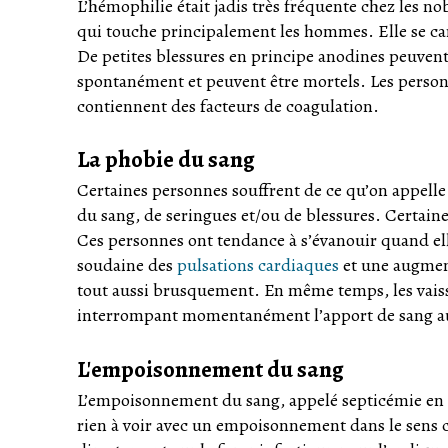
L’hémophilie était jadis très fréquente chez les no
qui touche principalement les hommes. Elle se cara
De petites blessures en principe anodines peuven
spontanément et peuvent être mortels. Les perso
contiennent des facteurs de coagulation.
La phobie du sang
Certaines personnes souffrent de ce qu’on appelle
du sang, de seringues et/ou de blessures. Certai
Ces personnes ont tendance à s’évanouir quand ell
soudaine des
pulsations cardiaques
et une augmen
tout aussi brusquement. En même temps, les vaisse
interrompant momentanément l’apport de sang 
L'empoisonnement du sang
L’empoisonnement du sang, appelé septicémie en jar
rien à voir avec un empoisonnement dans le sens