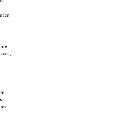
as
s les
phie
raves,
’on
s
ues.