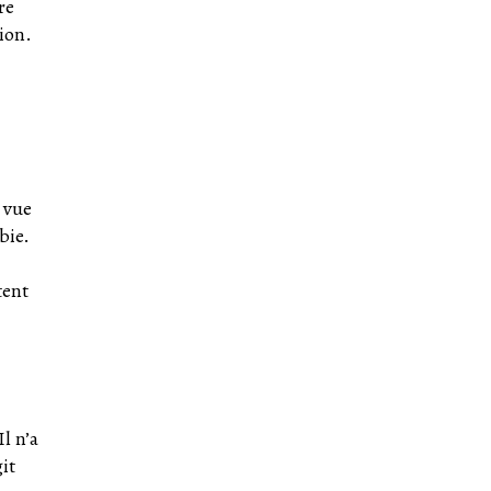
re
ion.
 vue
bie.
tent
l n’a
it