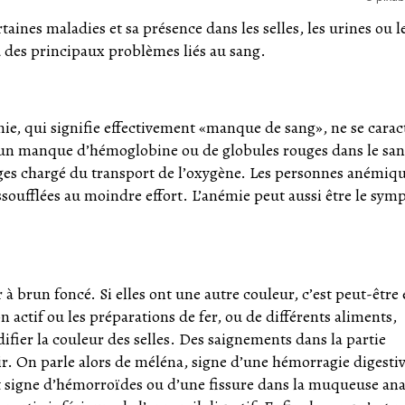
aines maladies et sa présence dans les selles, les urines ou l
 des principaux problèmes liés au sang.
ie, qui signifie effectivement «manque de sang», ne se carac
un manque d’hémoglobine ou de globules rouges dans le san
uges chargé du transport de l’oxygène. Les personnes anémiq
t essoufflées au moindre effort. L’anémie peut aussi être le sy
à brun foncé. Si elles ont une autre couleur, c’est peut-être
 actif ou les préparations de fer, ou de différents aliments,
fier la couleur des selles. Des saignements dans la partie
oir. On parle alors de méléna, signe d’une hémorragie digestiv
ent signe d’hémorroïdes ou d’une fissure dans la muqueuse ana