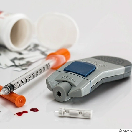
©
pixa