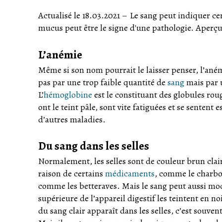
Actualisé le 18.03.2021
–
Le sang peut indiquer cert
mucus peut être le signe d'une pathologie. Aperçu
L’anémie
Même si son nom pourrait le laisser penser, l’aném
pas par une trop faible quantité de
sang
mais par 
L’
hémoglobine
est le constituant des globules ro
ont le teint pâle, sont vite fatiguées et se senten
d’autres maladies.
Du sang dans les selles
Normalement, les selles sont de couleur brun clair 
raison de certains
médicaments
, comme le charbon
comme les betteraves. Mais le sang peut aussi modi
supérieure de l’appareil digestif les teintent en n
du sang clair apparaît dans les selles, c’est souv