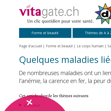
Passer au contenu principal
Forme et beauté
Thèmes de A à 
Page d'accueil
Forme et beauté
Le corps humain
S
Quelques maladies lié
De nombreuses maladies ont un lien 
l'anémie, la carence en fer, la peur 
Cet article aborde les thèmes suivants
L’anémie