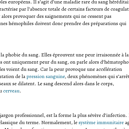
bles européens. Il s’agit d’une maladie rare du sang héréditai
ctérise par l’absence totale de certains facteurs de coagulat
t alors provoquer des saignements qui ne cessent pas
nnes hémophiles doivent donc prendre des préparations qui
 la phobie du sang. Elles éprouvent une peur irraisonnée à la
nes ont uniquement peur du sang, on parle alors d’hématopho
es voient du sang. Car la peur provoque une accélération
tation de la
pression sanguine
, deux phénomènes qui s’arrê
aux se dilatent. Le sang descend alors dans le corps,
au
cerveau
.
gon professionnel, est la forme la plus sévère d’infection. I
 classique du terme. Normalement, le
système immunitaire
ag