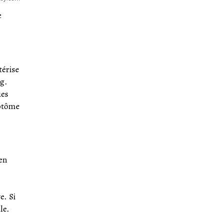
e
térise
g.
ues
mptôme
 en
e. Si
le.