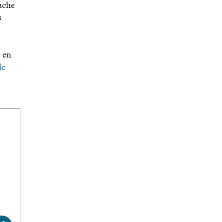
ouche
s
 en
le