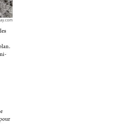
bay.com
les
plan.
mi-
ne
 pour