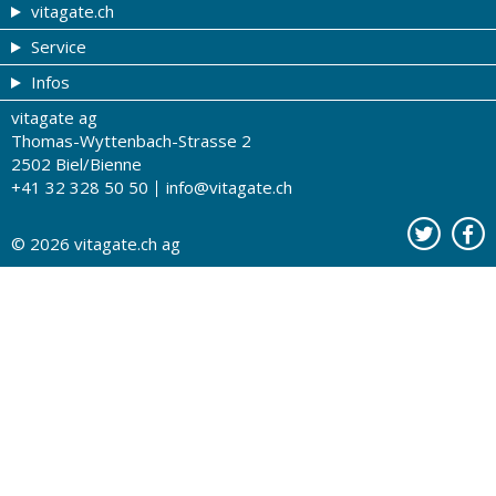
vitagate.ch
Service
Gesund & schön
Infos
Themen von A-Z
Gutscheine
vitagate ag
Therapien von A-Z
Drogistenstern
Impressum
Thomas-Wyttenbach-Strasse 2
Gesundheit zum Hören
Drogeriesuche
Über uns
2502 Biel/Bienne
+41 32 328 50 50
info@vitagate.ch
Gesundheitstests
Partner-Drogerien
Nutzungsbestimmungen
Partner-Organisationen
Datenschutz
© 2026
vitagate.ch
ag
Kontakt
Werbung auf vitagate.ch