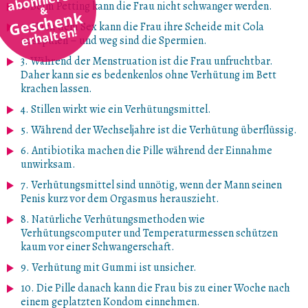
1. Beim Petting kann die Frau nicht schwanger werden.
&
Geschenk
2. Nach dem Sex kann die Frau ihre Scheide mit Cola
erhalten!
ausspülen – und weg sind die Spermien.
3. Während der Menstruation ist die Frau unfruchtbar.
Daher kann sie es bedenkenlos ohne Verhütung im Bett
krachen lassen.
4. Stillen wirkt wie ein Verhütungsmittel.
5. Während der Wechseljahre ist die Verhütung überflüssig.
6. Antibiotika machen die Pille während der Einnahme
unwirksam.
7. Verhütungsmittel sind unnötig, wenn der Mann seinen
Penis kurz vor dem Orgasmus herauszieht.
8. Natürliche Verhütungsmethoden wie
Verhütungscomputer und Temperaturmessen schützen
kaum vor einer Schwangerschaft.
9. Verhütung mit Gummi ist unsicher.
10. Die Pille danach kann die Frau bis zu einer Woche nach
einem geplatzten Kondom einnehmen.