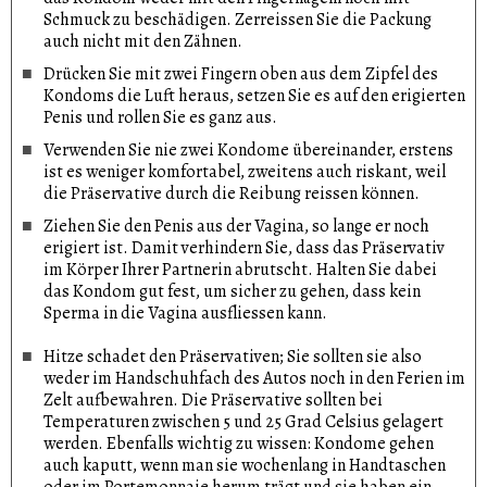
Schmuck zu beschädigen. Zerreissen Sie die Packung
auch nicht mit den Zähnen.
Drücken Sie mit zwei Fingern oben aus dem Zipfel des
Kondoms die Luft heraus, setzen Sie es auf den erigierten
Penis und rollen Sie es ganz aus.
Verwenden Sie nie zwei Kondome übereinander, erstens
ist es weniger komfortabel, zweitens auch riskant, weil
die Präservative durch die Reibung reissen können.
Ziehen Sie den Penis aus der Vagina, so lange er noch
erigiert ist. Damit verhindern Sie, dass das Präservativ
im Körper Ihrer Partnerin abrutscht. Halten Sie dabei
das Kondom gut fest, um sicher zu gehen, dass kein
Sperma in die Vagina ausfliessen kann.
Hitze schadet den Präservativen; Sie sollten sie also
weder im Handschuhfach des Autos noch in den Ferien im
Zelt aufbewahren. Die Präservative sollten bei
Temperaturen zwischen 5 und 25 Grad Celsius gelagert
werden. Ebenfalls wichtig zu wissen: Kondome gehen
auch kaputt, wenn man sie wochenlang in Handtaschen
oder im Portemonnaie herum trägt und sie haben ein