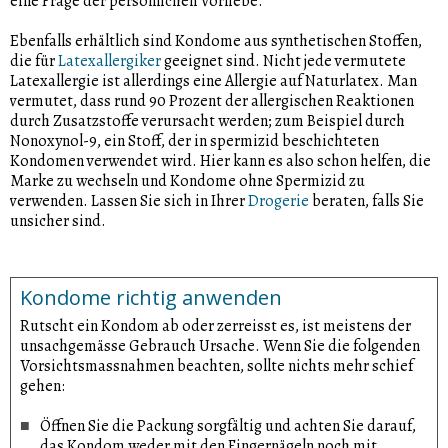
eine Frage der persönlichen Vorliebe.
Ebenfalls erhältlich sind Kondome aus synthetischen Stoffen,
die für
Latexallergiker
geeignet sind. Nicht jede vermutete
Latexallergie ist allerdings eine Allergie auf Naturlatex. Man
vermutet, dass rund 90 Prozent der allergischen Reaktionen
durch Zusatzstoffe verursacht werden; zum Beispiel durch
Nonoxynol-9, ein Stoff, der in spermizid beschichteten
Kondomen verwendet wird. Hier kann es also schon helfen, die
Marke zu wechseln und Kondome ohne Spermizid zu
verwenden. Lassen Sie sich in Ihrer
Drogerie
beraten, falls Sie
unsicher sind.
Kondome richtig anwenden
Rutscht ein Kondom ab oder zerreisst es, ist meistens der
unsachgemässe Gebrauch Ursache. Wenn Sie die folgenden
Vorsichtsmassnahmen beachten, sollte nichts mehr schief
gehen:
Öffnen Sie die Packung sorgfältig und achten Sie darauf,
das Kondom weder mit den Fingernägeln noch mit