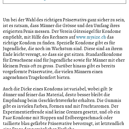
Um bei der Wahl des richtigen Präservativs ganz sicher zu sein,
ist es ratsam, dass Männer die Grösse und den Umfang ihres
erigierten Penis messen. Der Verein Gütesiegel für Kondome
empfiehlt, mit Hilfe des Rechners auf
www.mysize.ch
das
richtige Kondom zu finden. Spezielle Kondome gibt es für
Jugendliche, die noch im Wachstum sind. Diese sind an ihrem
Ende leicht verengt, so dass sie gut sitzen. Standardkondome
für Erwachsene sind für Jugendliche sowie für Männer mit eher
kleinem Penis oft zu gross. Darüber hinaus gibt es bereits
vorgeformte Präservative, die vielen Männern einen
angenehmen Tragekomfort bieten.
Auch die Dicke eines Kondoms ist variabel, wobei gilt: Je
dünner und feiner das Material, desto besser bleibt die
Empfindung beim Geschlechtsverkehr erhalten. Die Gummis
gibt es in vielen Farben, Formen und mit Fruchtaromen. Der
Experimentierfreude sind keine Grenzen gesetzt, und ob ein
Paar Kondome mit Noppen und Erdbeergeschmack oder
taillierte blau gefärbte Präservative bevorzugt, ist letztendlich