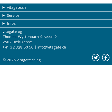
vitagate.ch
Service
Gesund & schön
Infos
Themen von A-Z
Gutscheine
vitagate ag
Therapien von A-Z
Drogistenstern
Impressum
Thomas-Wyttenbach-Strasse 2
Gesundheit zum Hören
Drogeriesuche
Über uns
2502 Biel/Bienne
+41 32 328 50 50
info@vitagate.ch
Gesundheitstests
Partner-Drogerien
Nutzungsbestimmungen
Partner-Organisationen
Datenschutz
© 2026
vitagate.ch
ag
Kontakt
Werbung auf vitagate.ch