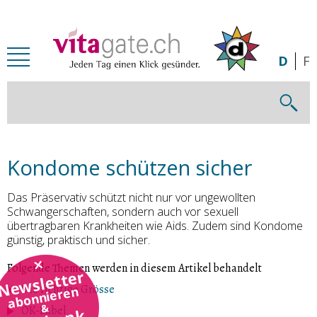
Zum Inhalt springen
D
F
Kondome schützen sicher
Das Präservativ schützt nicht nur vor ungewollten
Schwangerschaften, sondern auch vor sexuell
übertragbaren Krankheiten wie Aids. Zudem sind Kondome
günstig, praktisch und sicher.
Folgende Themen werden in diesem Artikel behandelt
Newsletter
Die richtige Grösse
abonnieren
&
OK-Label