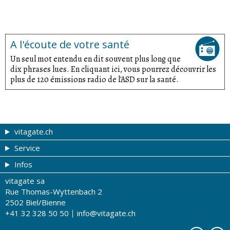
A l'écoute de votre santé
Un seul mot entendu en dit souvent plus long que
dix phrases lues. En cliquant ici, vous pourrez découvrir les
plus de 120 émissions radio de l'ASD sur la santé.
vitagate.ch
Service
Forme et beauté
Infos
Thèmes de A à Z
Coupons
vitagate sa
Thérapies
Tribune du droguiste
Impressum
Rue Thomas-Wyttenbach 2
La santé sur les ondes
Recherche de drogueries
Conditions d'utilisation
2502 Biel/Bienne
+41 32 328 50 50
info@vitagate.ch
Tests de santé
Drogueries partenaires
A notre sujet
Organisations partenaires
Protection des données