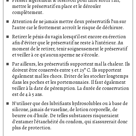
Presser légèrement le réservoir pour faire sortir l'air,
mettre le préservatif en place et le dérouler
complètement.
Attention de ne jamais mettre deux préservatifs l’un sur
l’autre car le frottement accroît le risque de déchirure.
Retirer le pénis du vagin lorsqu’il est encore en érection
afin d’éviter que le préservatif ne reste à l’intérieur. Au
moment de le retirer, tenir soigneusement le préservatif
et veiller à ce qu'aucun sperme ne s'écoule.
Par ailleurs, les préservatifs supportent mal la chaleur. Ils
doivent être conservés entre 5 et 25° C. Ils supportent
également mal les chocs. Eviter de les stocker longtemps
dans les poches et les portemonnaies. Il faut également
veiller à la date de péremption. La durée de conservation
est de 4 à 5 ans.
N'utiliser que des lubrifiants hydrosolubles ou à base de
silicone, jamais de vaseline, de lotion corporelle, de
beurre ou d'huile. De telles substances risqueraient
d'entamer l'étanchéité du condom, qui n'assurerait donc
plus de protection.