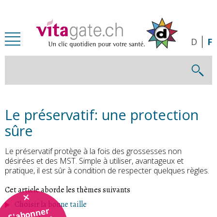
Passer au contenu principal
D
F
Le préservatif: une protection
sûre
Le préservatif protège à la fois des grossesses non
désirées et des MST. Simple à utiliser, avantageux et
pratique, il est sûr à condition de respecter quelques règles.
Cet article aborde les thèmes suivants
Choisir la bonne taille
S'abonner