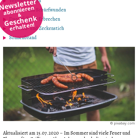
Newsletter
Verbrennungen
abonnieren
Schnitt- und Schürfwunden
&
Geschenk
Durchfall und Erbrechen
erhalten!
Insekten- und Zeckenstich
Sonnenbrand
©
pixabay.com
Aktualisiert am 15.07.2020
–
Im Sommer sind viele Feuer und