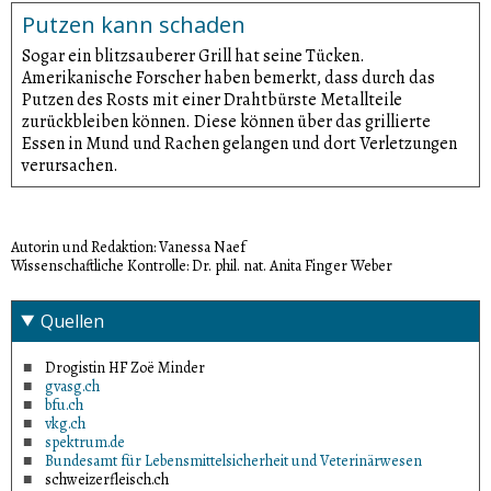
Putzen kann schaden
Sogar ein blitzsauberer Grill hat seine Tücken.
Amerikanische Forscher haben bemerkt, dass durch das
Putzen des Rosts mit einer Drahtbürste Metallteile
zurückbleiben können. Diese können über das grillierte
Essen in Mund und Rachen gelangen und dort Verletzungen
verursachen.
Autorin und Redaktion: Vanessa Naef
Wissenschaftliche Kontrolle: Dr. phil. nat. Anita Finger Weber
Quellen
Drogistin HF Zoë Minder
gvasg.ch
bfu.ch
vkg.ch
spektrum.de
Bundesamt für Lebensmittelsicherheit und Veterinärwesen
schweizerfleisch.ch