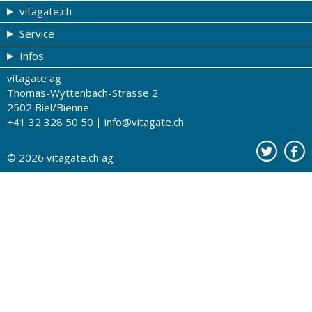
vitagate.ch
Service
Gesund & schön
Infos
Themen von A-Z
Gutscheine
vitagate ag
Therapien von A-Z
Drogistenstern
Impressum
Thomas-Wyttenbach-Strasse 2
Gesundheit zum Hören
Drogeriesuche
Über uns
2502 Biel/Bienne
+41 32 328 50 50
info@vitagate.ch
Gesundheitstests
Partner-Drogerien
Nutzungsbestimmungen
Partner-Organisationen
Datenschutz
© 2026
vitagate.ch
ag
Kontakt
Werbung auf vitagate.ch