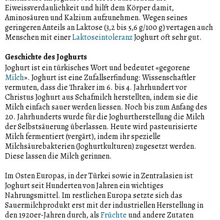
Eiweissverdaulichkeit und hilft dem Körper damit,
Aminosäuren und Kalzium aufzunehmen. Wegen seines
geringeren Anteils an Laktose (3,2 bis 5,6 g/100 g) vertagen auch
Menschen mit einer
Laktoseintoleranz
Joghurt oft sehr gut.
Geschichte des Joghurts
Joghurt ist ein türkisches Wort und bedeutet «gegorene
Milch
». Joghurt ist eine Zufallserfindung: Wissenschaftler
vermuten, dass die Thraker im 6. bis 4. Jahrhundert vor
Christus Joghurt aus Schafmilch herstellten, indem sie die
Milch einfach sauer werden liessen. Noch bis zum Anfang des
20. Jahrhunderts wurde für die Joghurtherstellung die Milch
der Selbstsäuerung überlassen. Heute wird pasteurisierte
Milch fermentiert (vergärt), indem ihr spezielle
Milchsäurebakterien (Joghurtkulturen) zugesetzt werden.
Diese lassen die Milch gerinnen.
Im Osten Europas, in der Türkei sowie in Zentralasien ist
Joghurt seit Hunderten von Jahren ein wichtiges
Nahrungsmittel. Im restlichen Europa setzte sich das
Sauermilchprodukt erst mit der industriellen Herstellung in
den 1920er-Jahren durch, als
Früchte
und andere Zutaten