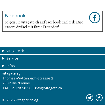
Facebook
Folgen Sie vitagate.ch auf Facebook und teilen Sie
unsere Artikel mit Ihren Freunden!
vitagate.ch
Service
Gesund & schön
Infos
Themen von A-Z
Gutscheine
vitagate ag
Therapien von A-Z
Drogistenstern
Impressum
Thomas-Wyttenbach-Strasse 2
Gesundheit zum Hören
Drogeriesuche
Über uns
2502 Biel/Bienne
+41 32 328 50 50
info@vitagate.ch
Gesundheitstests
Partner-Drogerien
Nutzungsbestimmungen
Partner-Organisationen
Datenschutz
© 2026
vitagate.ch
ag
Kontakt
Werbung auf vitagate.ch