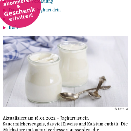
abonnieren
Gut für die Verdauung
&
Geschenk
Das steckt im Joghurt drin
erhalten!
Quark
Kefir
©
fotolia
Aktualisiert am 18.01.2022
–
Joghurt ist ein
Sauermilcherzeugnis, das viel Eiweiss und Kalzium enthält. Die
Milchsäure im Joghurt verbessert ausserdem die