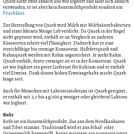
Quark sieht zwar ähnlich aus wie Joghurt und lässt sich ähnlich
verwenden, er ist aber kein Sauermilchprodukt sondern ein
Frischkäse
.
Zur Herstellung von Quark wird Milch mit Milchsäurebakterien
und einer kleinen Menge Lab verdickt. Da Quark in der Regel
nicht gepresst wird, enthält er im Vergleich zu anderen
Käsesorten relativ viel Flüssigkeit. Dadurch hat er eine
streichfähige bis cremige Konsistenz. Halbfettquark und
Rahmquark werden mit Rahm angereichert. Je mehr Rahm
Quark enthält, desto cremiger ist er in der Konsistenz. Quark
ist wie Joghurt ein guter Lieferant für Kalzium und er enthält
viel Eiweiss. Dank dieses hohen Eiweissgehalts macht Quark
lange satt.
Auch für Menschen mit Laktoseintoleranz ist Quark geeignet,
er enthält mit 2,7 bis 4 g/100 g weniger oder gleichviel Laktose
wie Joghurt.
Kefir
Kefir ist ein Sauermilchprodukt, das aus dem Nordkaukasus
und Tibet stammt. Traditionell wird er aus Schaf- oder
Geissenmilch hergestellt, heute meistens aus pasteurisierter