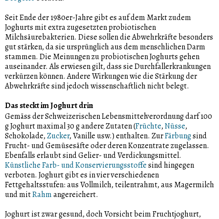
Seit Ende der 1980er-Jahre gibt es auf dem Markt zudem
Joghurts mit extra zugesetzten probiotischen
Milchsäurebakterien. Diese sollen die Abwehrkräfte besonders
gut stärken, da sie ursprünglich aus dem menschlichen Darm
stammen. Die Meinungen zu probiotischen Joghurts gehen
auseinander. Als erwiesen gilt, dass sie Durchfallerkrankungen
verkürzen können. Andere Wirkungen wie die Stärkung der
Abwehrkräfte sind jedoch wissenschaftlich nicht belegt.
Das steckt im Joghurt drin
Gemäss der Schweizerischen Lebensmittelverordnung darf 100
g Joghurt maximal 30 g andere Zutaten (
Früchte
,
Nüsse
,
Schokolade,
Zucker
, Vanille usw.) enthalten. Zur
Färbung
sind
Frucht- und Gemüsesäfte oder deren Konzentrate zugelassen.
Ebenfalls erlaubt sind Gelier- und Verdickungsmittel.
Künstliche Farb- und Konservierungsstoffe
sind hingegen
verboten. Joghurt gibt es in vier verschiedenen
Fettgehaltsstufen: aus Vollmilch, teilentrahmt, aus Magermilch
und mit
Rahm
angereichert.
Joghurt ist zwar gesund, doch Vorsicht beim Fruchtjoghurt,