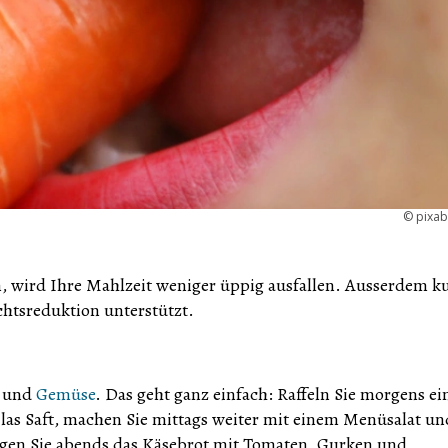
©
pixa
, wird Ihre Mahlzeit weniger üppig ausfallen. Ausserdem k
chtsreduktion unterstützt.
und
Gemüse
. Das geht ganz einfach: Raffeln Sie morgens ei
Glas Saft, machen Sie mittags weiter mit einem Menüsalat un
gen Sie abends das Käsebrot mit Tomaten, Gurken und