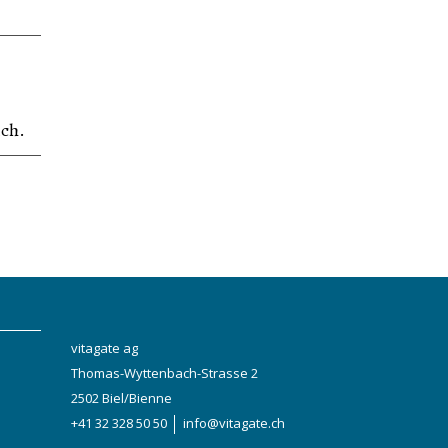
ich.
vitagate ag
Thomas-Wyttenbach-Strasse 2
2502 Biel/Bienne
+41 32 328 50 50
info@vitagate.ch