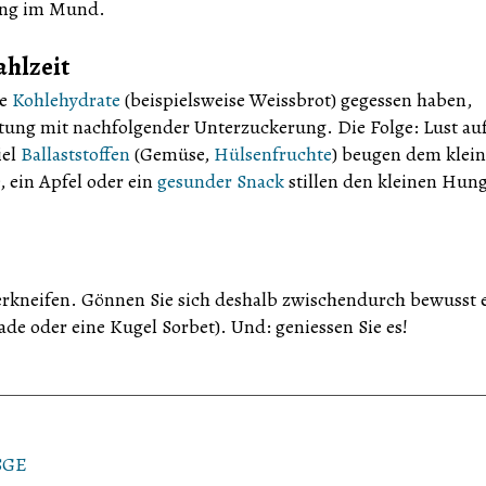
uung im Mund.
ahlzeit
re
Kohlehydrate
(beispielsweise Weissbrot) gegessen haben,
tung mit nachfolgender Unterzuckerung. Die Folge: Lust au
iel
Ballaststoffen
(Gemüse,
Hülsenfruchte
) beugen dem klei
 ein Apfel oder ein
gesunder Snack
stillen den kleinen Hun
erkneifen. Gönnen Sie sich deshalb zwischendurch bewusst 
ade oder eine Kugel Sorbet). Und: geniessen Sie es!
 SGE