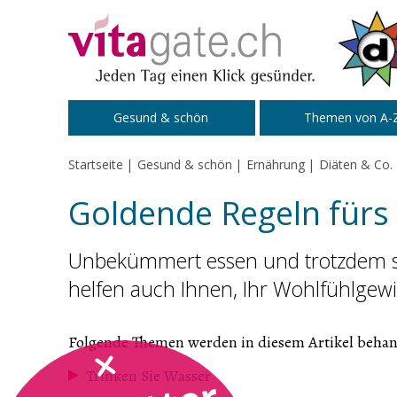
Zum Inhalt springen
Gesund & schön
Themen von A-
Startseite
Gesund & schön
Ernährung
Diäten & Co.
Goldende Regeln für
Unbekümmert essen und trotzdem sch
helfen auch Ihnen, Ihr Wohlfühlgewi
Folgende Themen werden in diesem Artikel behan
Trinken Sie Wasser