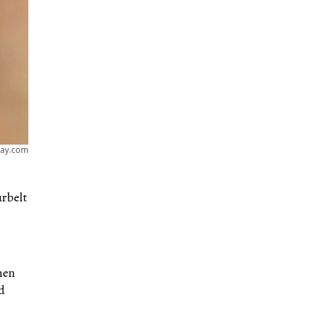
bay.com
urbelt
nen
d