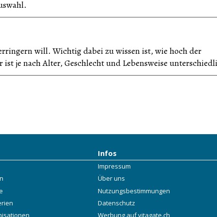
Auswahl.
erringern will. Wichtig dabei zu wissen ist, wie hoch der
r ist je nach Alter, Geschlecht und Lebensweise unterschiedl
Infos
Impressum
rn
Über uns
e
Nutzungsbestimmungen
erien
Datenschutz
nisationen
Werbung auf vitagate.ch