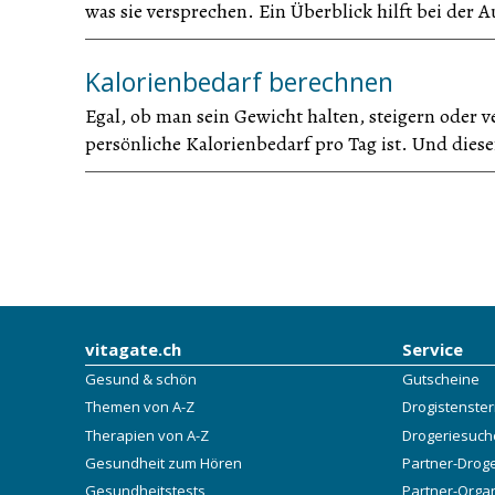
was sie versprechen. Ein Überblick hilft bei der 
Kalorienbedarf berechnen
Egal, ob man sein Gewicht halten, steigern oder v
persönliche Kalorienbedarf pro Tag ist. Und diese
vitagate.ch
Service
Gesund & schön
Gutscheine
Themen von A-Z
Drogistenste
Therapien von A-Z
Drogeriesuch
Gesundheit zum Hören
Partner-Drog
Gesundheitstests
Partner-Orga