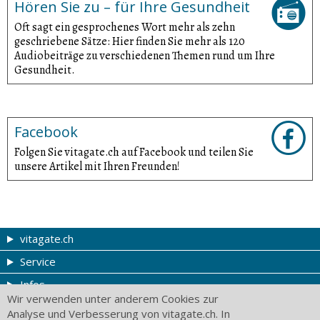
Hören Sie zu – für Ihre Gesundheit
Oft sagt ein gesprochenes Wort mehr als zehn
geschriebene Sätze: Hier finden Sie mehr als 120
Audiobeiträge zu verschiedenen Themen rund um Ihre
Gesundheit.
Facebook
Folgen Sie vitagate.ch auf Facebook und teilen Sie
unsere Artikel mit Ihren Freunden!
vitagate.ch
Service
Gesund & schön
Infos
Themen von A-Z
Gutscheine
Wir verwenden unter anderem Cookies zur
vitagate ag
Therapien von A-Z
Drogistenstern
Impressum
Analyse und Verbesserung von vitagate.ch. In