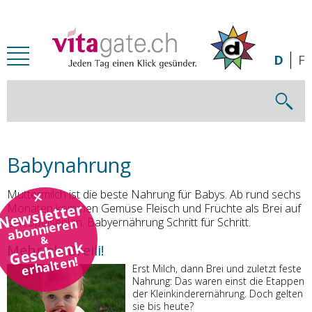
Zum Inhalt springen
D
F
Babynahrung
Muttermilch ist die beste Nahrung für Babys. Ab rund sechs
Newsletter
Monaten kommen Gemüse Fleisch und Früchte als Brei auf
den Speiseplan. Babyernährung Schritt für Schritt.
abonnieren
&
Geschenk
Mehr als Breili!
erhalten!
Erst Milch, dann Brei und zuletzt feste
Nahrung: Das waren einst die Etappen
der Kleinkinderernährung. Doch gelten
sie bis heute?