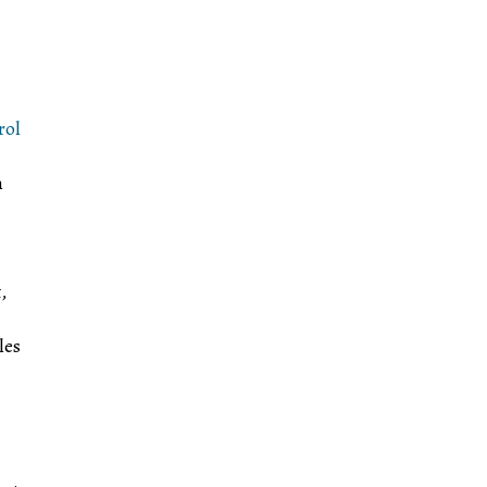
rol
n
,
les