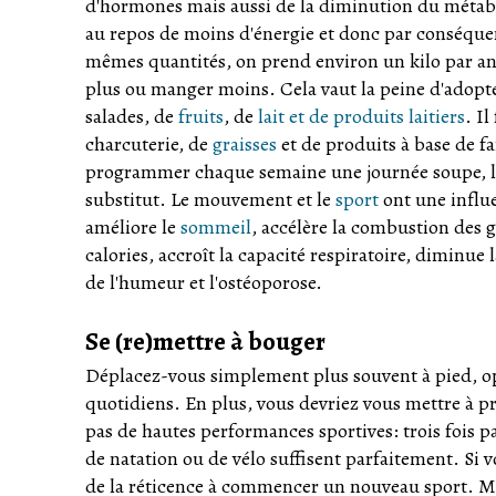
d'hormones mais aussi de la diminution du métabo
au repos de moins d'énergie et donc par conséque
mêmes quantités, on prend environ un kilo par ann
plus ou manger moins. Cela vaut la peine d'adop
salades, de
fruits
, de
lait et de produits laitiers
. I
charcuterie, de
graisses
et de produits à base de f
programmer chaque semaine une journée soupe, l
substitut. Le mouvement et le
sport
ont une influ
améliore le
sommeil
, accélère la combustion des g
calories, accroît la capacité respiratoire, diminue 
de l'humeur et l'ostéoporose.
Se (re)mettre à bouger
Déplacez-vous simplement plus souvent à pied, opte
quotidiens. En plus, vous devriez vous mettre à pra
pas de hautes performances sportives: trois fois
de natation ou de vélo suffisent parfaitement. Si
de la réticence à commencer un nouveau sport. Mai