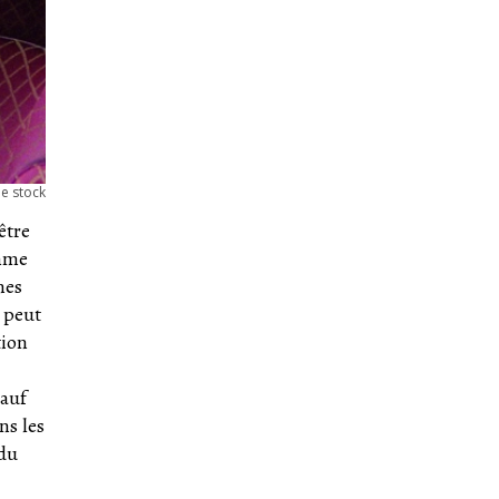
ee stock
être
omme
nes
 peut
tion
sauf
ns les
 du