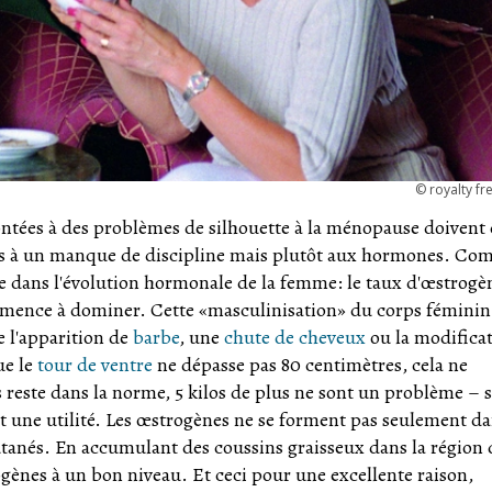
©
royalty fr
ntées à des problèmes de silhouette à la ménopause doivent 
pas à un manque de discipline mais plutôt aux hormones. C
 dans l'évolution hormonale de la femme: le taux d'œstrogè
mence à dominer. Cette «masculinisation» du corps féminin
 l'apparition de
barbe
, une
chute de cheveux
ou la modifica
ue le
tour de ventre
ne dépasse pas 80 centimètres, cela ne
s reste dans la norme, 5 kilos de plus ne sont un problème – 
t une utilité. Les œstrogènes ne se forment pas seulement da
cutanés. En accumulant des coussins graisseux dans la région
rogènes à un bon niveau. Et ceci pour une excellente raison,