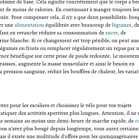
lisme de base. Cela signifie concrètement que le corps a be
nt de moins de calories. En continuant à manger toujours les
ée. Pour compenser cela, il n'y a que deux possibilités: bou
ter une
alimentation
équilibrée avec beaucoup de
légumes
, d
l faut en revanche réduire sa consommation de
sucre
, de
arine blanche. Si ce changement est trop pénible, on peut aus
égumes ou fruits ou remplacer régulièrement un repas par 
ence bénéfique sur cette prise de poids redoutée. Le mouve
raisses, augmente la masse musculaire et ainsi le besoin en
la pression sanguine, réduit les bouffées de chaleur, les varia
z pour les escaliers et choisissez le vélo pour vos trajets
tiquer des activités sportives plus longues. Attention, il ne s
 par semaine au moins une demi-heure de marche rapide, de
c
 vous n'avez plus bougé depuis longtemps, vous aurez certain
s il existe une multitude d'offres pour les quinquagénaires