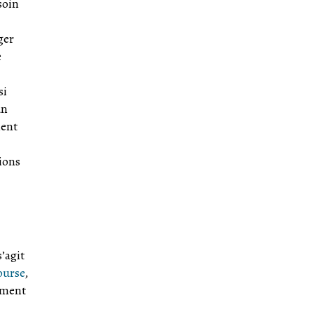
soin
ger
e
si
un
ment
tions
’agit
ourse
,
ement