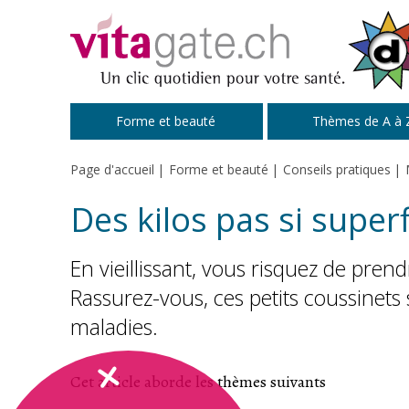
Passer au contenu principal
Forme et beauté
Thèmes de A à 
Page d'accueil
Forme et beauté
Conseils pratiques
Des kilos pas si super
En vieillissant, vous risquez de pre
Rassurez-vous, ces petits coussinets 
maladies.
Cet article aborde les thèmes suivants