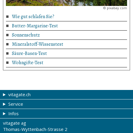
©
pixabay.com
Wie gut schlafen Sie?
Butter-Margarine-Test
Sonnenschutz
Mineralstoff-Wissenstest
Säure-Basen-Test
Wohngifte-Test
vitagate.ch
Service
Gesund & schön
Infos
Themen von A-Z
Gutscheine
vitagate ag
Therapien von A-Z
Drogistenstern
Impressum
Thomas-Wyttenbach-Strasse 2
Gesundheit zum Hören
Drogeriesuche
Über uns