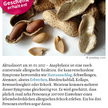
Geschenk
erhalten!
©
pixabay.com
Aktualisiert am 30.01.2017
–
Anaphylaxie ist eine rasch
eintretende allergische Reaktion. Sie kann verschiedene
Symptome hervorrufen wie
Hautausschlag
, Schwellungen,
Atemnot, akutes
Erbrechen
, Blutdruckabfall, Kollaps,
Bewusstlosigkeit oder Schock. Meistens kommen mehrere
dieser Symptome gleichzeitig vor. Es wird geschätzt, dass
jährlich rund zehn Personen je 100'000 Einwohner einen
lebensbedrohlichen allergischen Schock erleben. Ein bis drei
Personen sterben sogar daran.