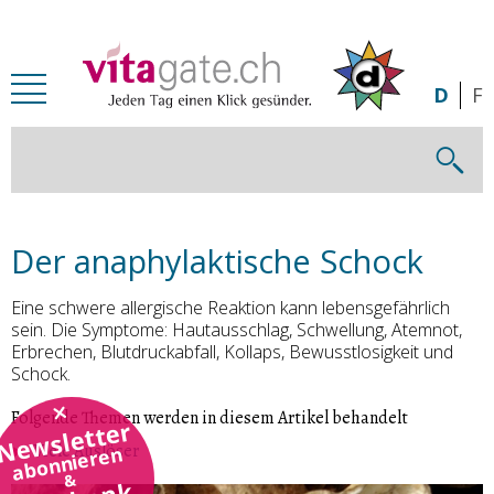
Zum Inhalt springen
D
F
Der anaphylaktische Schock
Eine schwere allergische Reaktion kann lebensgefährlich
sein. Die Symptome: Hautausschlag, Schwellung, Atemnot,
Erbrechen, Blutdruckabfall, Kollaps, Bewusstlosigkeit und
Schock.
Folgende Themen werden in diesem Artikel behandelt
Newsletter
Viele Auslöser
abonnieren
&