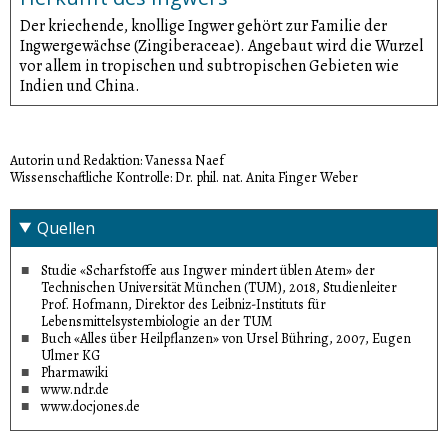
Der kriechende, knollige Ingwer gehört zur Familie der
Ingwergewächse (Zingiberaceae). Angebaut wird die Wurzel
vor allem in tropischen und subtropischen Gebieten wie
Indien und China.
Autorin und Redaktion: Vanessa Naef
Wissenschaftliche Kontrolle: Dr. phil. nat. Anita Finger Weber
Quellen
Studie «Scharfstoffe aus Ingwer mindert üblen Atem» der
Technischen Universität München (TUM), 2018, Studienleiter
Prof. Hofmann, Direktor des Leibniz-Instituts für
Lebensmittelsystembiologie an der TUM
Buch «Alles über Heilpflanzen» von Ursel Bühring, 2007, Eugen
Ulmer KG
Pharmawiki
www.ndr.de
www.docjones.de