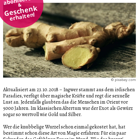
&
Geschenk
erhalten!
©
pixabay.com
Aktualisiert am 23.10.2018
–
Ingwer stammt aus dem irdischen
Paradies, verfügt über magische Kräfte und regt die sexuelle
Lust an. Jedenfalls glaubten das die Menschen im Orient vor
5000 Jahren. Im klassischen Altertum war der Exot als Gewürz
sogar so wertvoll wie Gold und Silber.
Wer die knubbelige Wurzel schon einmal gekostet hat, hat
bestimmt schon diese Art von Magie erfahren: Für ein paar