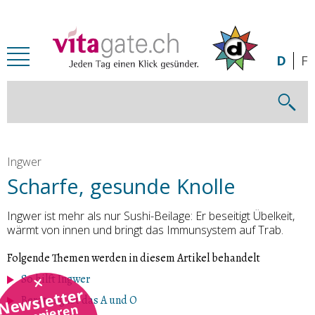
Zum Inhalt springen
D
F
Ingwer
Scharfe, gesunde Knolle
Ingwer ist mehr als nur Sushi-Beilage: Er beseitigt Übelkeit,
wärmt von innen und bringt das Immunsystem auf Trab.
Folgende Themen werden in diesem Artikel behandelt
So hilft Ingwer
Newsletter
Beratung ist das A und O
abonnieren