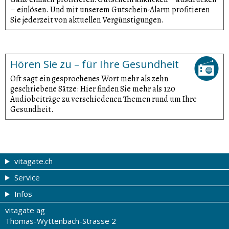
– einlösen. Und mit unserem Gutschein-Alarm profitieren
Sie jederzeit von aktuellen Vergünsti­gungen.
Hören Sie zu – für Ihre Gesundheit
Oft sagt ein gesprochenes Wort mehr als zehn
geschriebene Sätze: Hier finden Sie mehr als 120
Audiobeiträge zu verschiedenen Themen rund um Ihre
Gesundheit.
vitagate.ch
Service
Gesund & schön
Infos
Themen von A-Z
Gutscheine
vitagate ag
Therapien von A-Z
Drogistenstern
Impressum
Thomas-Wyttenbach-Strasse 2
Gesundheit zum Hören
Drogeriesuche
Über uns