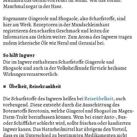
Sekunden das Gefühl von Feuer im Mund. Wie das brennt!
Manchmal sogar in der Nase.
Sogenannte Gingerole und Shogaole, also Scharfstoffe, sind
hier am Werk. Rezeptoren in der Mundschleimhaut
registrieren den scharfen Geschmack und leiten die
Information ans Gehirn weiter. Zum Aroma des Ingwers tragen
zudem ätherische Öle wie Neral und Geranial bei.
So hilft Ingwer
Die im Ingwer enthaltenen Scharfstoffe Gingerole und
Shogaole sind auch in der Volksheilkunde für viele heilsame
Wirkungen verantwortlich:
Übelkeit, Reisekrankheit
Die Scharfstoffe des Ingwers helfen bei
Reiseübelkeit
, auch
vorbeugend. Diese entsteht durch die Ausschüttung des
Botenstoffs Serotonin, welche Gingerol und Shogaol im Magen-
Darm-Trakt beeinflussen können. Wem bei einer Auto-, Bus-
oder Schifffahrt schlecht wird, sollte frischen oder kandierten
Ingwer kauen. Das Naturheilmittel hat übrigens den Vorteil,
dass es im Unterschied zu bestimmten Medikamenten nicht