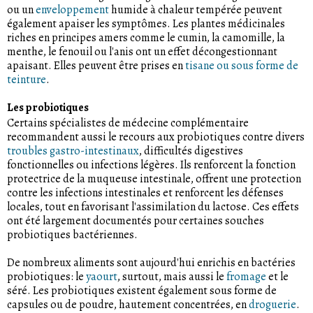
ou un
enveloppement
humide à chaleur tempérée peuvent
également apaiser les symptômes. Les plantes médicinales
riches en principes amers comme le cumin, la camomille, la
menthe, le fenouil ou l'anis ont un effet décongestionnant
apaisant. Elles peuvent être prises en
tisane ou sous forme de
teinture
.
Les probiotiques
Certains spécialistes de médecine complémentaire
recommandent aussi le recours aux probiotiques contre divers
troubles gastro-intestinaux
, difficultés digestives
fonctionnelles ou infections légères. Ils renforcent la fonction
protectrice de la muqueuse intestinale, offrent une protection
contre les infections intestinales et renforcent les défenses
locales, tout en favorisant l'assimilation du lactose. Ces effets
ont été largement documentés pour certaines souches
probiotiques bactériennes.
De nombreux aliments sont aujourd'hui enrichis en bactéries
probiotiques: le
yaourt
, surtout, mais aussi le
fromage
et le
séré. Les probiotiques existent également sous forme de
capsules ou de poudre, hautement concentrées, en
droguerie
.