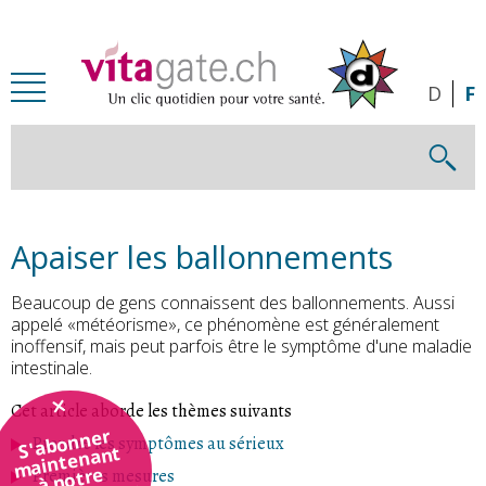
Passer au contenu principal
D
F
Apaiser les ballonnements
Beaucoup de gens connaissent des ballonnements. Aussi
appelé «météorisme», ce phénomène est généralement
inoffensif, mais peut parfois être le symptôme d'une maladie
intestinale.
Cet article aborde les thèmes suivants
S'abonner
Prendre les symptômes au sérieux
maintenant
à notre
Premières mesures