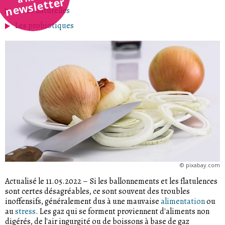
newsletter
Aides naturelles
Les probiotiques
©
pixabay.com
Actualisé le 11.05.2022
–
Si les ballonnements et les flatulences
sont certes désagréables, ce sont souvent des troubles
inoffensifs, généralement dus à une mauvaise
alimentation
ou
au
stress
. Les gaz qui se forment proviennent d'aliments non
digérés, de l'air ingurgité ou de boissons à base de gaz