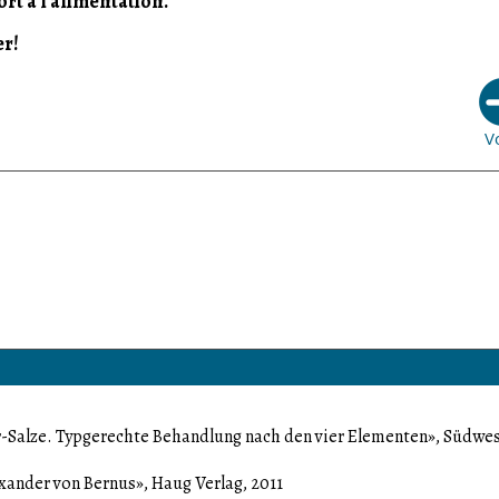
ort à l'alimentation.
er!
V
er-Salze. Typgerechte Behandlung nach den vier Elementen», Südwe
xander von Bernus», Haug Verlag, 2011