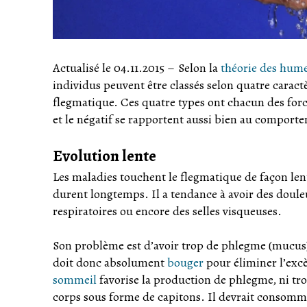
Actualisé le 04.11.2015
–
Selon la
théorie des hum
individus peuvent être classés selon quatre caract
flegmatique. Ces quatre types ont chacun des forces
et le négatif se rapportent aussi bien au comporte
Evolution lente
Les maladies touchent le flegmatique de façon len
durent longtemps. Il a tendance à avoir des doule
respiratoires ou encore des selles visqueuses.
Son problème est d’avoir trop de phlegme (mucus)
doit donc absolument
bouger
pour éliminer l’excè
sommeil
favorise la production de phlegme, ni tr
corps sous forme de capitons. Il devrait consomme