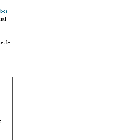
bes
mal
se de
e