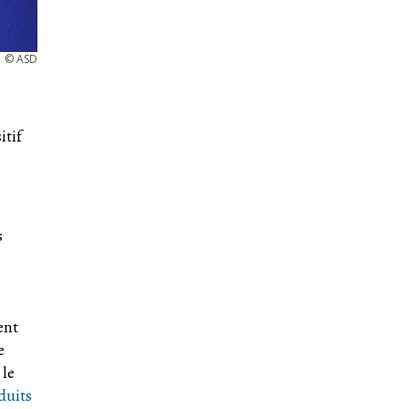
©
ASD
itif
s
ent
e
 le
duits