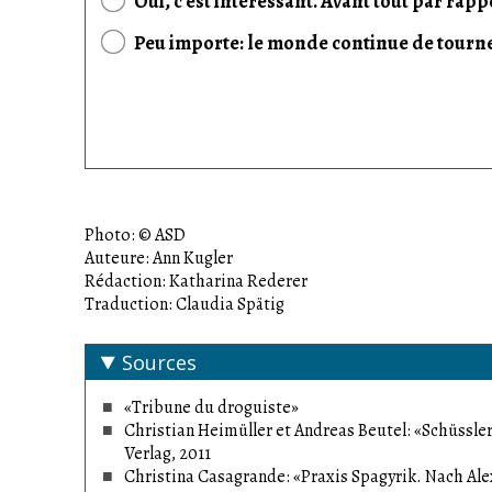
Oui, c'est intéressant. Avant tout par rapp
Peu importe: le monde continue de tourn
Photo: © ASD
Auteure: Ann Kugler
Rédaction: Katharina Rederer
Traduction: Claudia Spätig
Sources
«Tribune du droguiste»
Christian Heimüller et Andreas Beutel: «Schüssl
Verlag, 2011
Christina Casagrande: «Praxis Spagyrik. Nach Ale