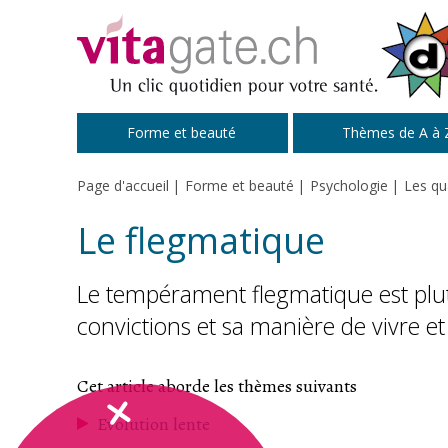
Passer au contenu principal
Forme et beauté
Thèmes de A à 
Page d'accueil
Forme et beauté
Psychologie
Les qu
Le flegmatique
Le tempérament flegmatique est plutôt
convictions et sa manière de vivre et 
Cet article aborde les thèmes suivants
Evolution lente