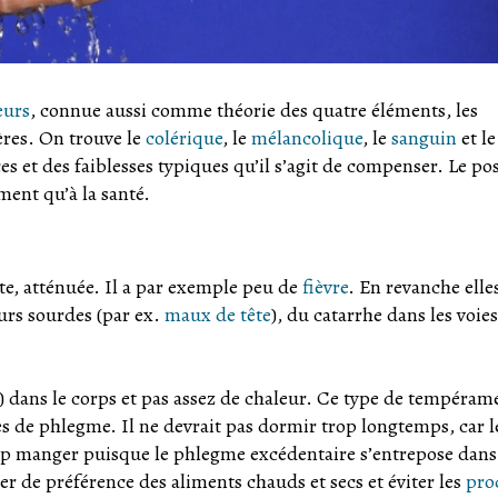
eurs
, connue aussi comme théorie des quatre éléments, les
ères. On trouve le
colérique
, le
mélancolique
, le
sanguin
et le
 et des faiblesses typiques qu’il s’agit de compenser. Le pos
ment qu’à la santé.
te, atténuée. Il a par exemple peu de
fièvre
. En revanche elle
urs sourdes (par ex.
maux de tête
), du catarrhe dans les voies
 dans le corps et pas assez de chaleur. Ce type de tempéram
s de phlegme. Il ne devrait pas dormir trop longtemps, car l
op manger puisque le phlegme excédentaire s’entrepose dans
r de préférence des aliments chauds et secs et éviter les
pro