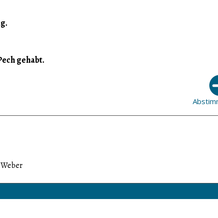
g.
Pech gehabt.
Abstim
r Weber