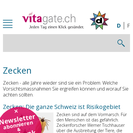
Zum Inhalt springen
D
F
Zecken
Zecken - alle Jahre wieder sind sie ein Problem. Welche
Vorsichtsmassnahmen Sie ergreifen können und worauf Sie
achten sollten.
Zecken: Die ganze Schweiz ist Risikogebiet
Newsletter
Zecken sind auf dem Vormarsch. Für
den Menschen ist das gefährlich.
abonnieren
Zeckenforscher Werner Tischhauser
&
über die Ausbreitung der Tiere, die