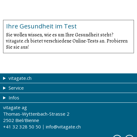
Ihre Gesundheit im Test
Sie wollen wissen, wie es um Ihre Gesundheit steht?
vitagate.ch bietet verschiedene Online-Tests an. Probieren
Sie sie aus!
vitagate.ch
Service
Gesund & schön
Infos
Themen von A-Z
Gutscheine
vitagate ag
Therapien von A-Z
Drogistenstern
Impressum
Thomas-Wyttenbach-Strasse 2
Gesundheit zum Hören
Drogeriesuche
Über uns
2502 Biel/Bienne
+41 32 328 50 50
info@vitagate.ch
Gesundheitstests
Partner-Drogerien
Nutzungsbestimmungen
Partner-Organisationen
Datenschutz