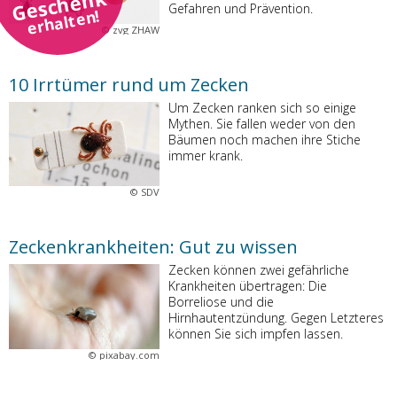
Geschenk
Gefahren und Prävention.
erhalten!
©
zvg ZHAW
10 Irrtümer rund um Zecken
Um Zecken ranken sich so einige
Mythen. Sie fallen weder von den
Bäumen noch machen ihre Stiche
immer krank.
©
SDV
Zeckenkrankheiten: Gut zu wissen
Zecken können zwei gefährliche
Krankheiten übertragen: Die
Borreliose und die
Hirnhautentzündung. Gegen Letzteres
können Sie sich impfen lassen.
©
pixabay.com