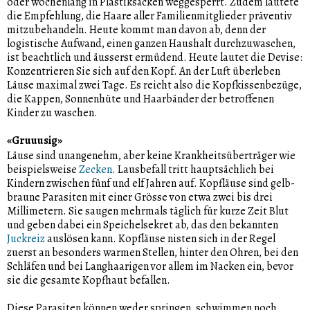
oder wochenlang in Plastiksäcken weggesperrt. Zudem lautete
die Empfehlung, die Haare aller Familienmitglieder präventiv
mitzubehandeln. Heute kommt man davon ab, denn der
logistische Aufwand, einen ganzen Haushalt durchzuwaschen,
ist beachtlich und äusserst ermüdend. Heute lautet die Devise:
Konzentrieren Sie sich auf den Kopf. An der Luft überleben
Läuse maximal zwei Tage. Es reicht also die Kopfkissenbezüge,
die Kappen, Sonnenhüte und Haarbänder der betroffenen
Kinder zu waschen.
«Gruuusig»
Läuse sind unangenehm, aber keine Krankheitsüberträger wie
beispielsweise
Zecken
. Lausbefall tritt hauptsächlich bei
Kindern zwischen fünf und elf Jahren auf. Kopfläuse sind gelb-
braune Parasiten mit einer Grösse von etwa zwei bis drei
Millimetern. Sie saugen mehrmals täglich für kurze Zeit Blut
und geben dabei ein Speichelsekret ab, das den bekannten
Juckreiz
auslösen kann. Kopfläuse nisten sich in der Regel
zuerst an besonders warmen Stellen, hinter den Ohren, bei den
Schläfen und bei Langhaarigen vor allem im Nacken ein, bevor
sie die gesamte Kopfhaut befallen.
Diese Parasiten können weder springen, schwimmen noch