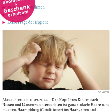
&
Geschenk
Weitere Massnahmen
erhalten!
«Gruuusig»
Keine Frage der Hygiene
©
Canva
Aktualisiert am 11.09.2022
–
Den Kopf Ihres Kindes nach
Nissen und Läusen zu untersuchten ist ganz einfach: Haare nass
machen, Haarspülung (Conditioner) ins Haar geben und