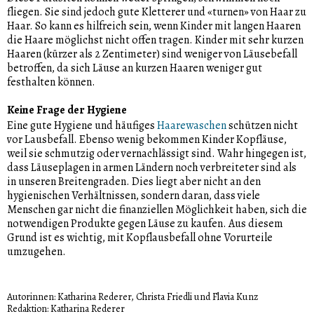
fliegen. Sie sind jedoch gute Kletterer und «turnen» von Haar zu
Haar. So kann es hilfreich sein, wenn Kinder mit langen Haaren
die Haare möglichst nicht offen tragen. Kinder mit sehr kurzen
Haaren (kürzer als 2 Zentimeter) sind weniger von Läusebefall
betroffen, da sich Läuse an kurzen Haaren weniger gut
festhalten können.
Keine Frage der Hygiene
Eine gute Hygiene und häufiges
Haarewaschen
schützen nicht
vor Lausbefall. Ebenso wenig bekommen Kinder Kopfläuse,
weil sie schmutzig oder vernachlässigt sind. Wahr hingegen ist,
dass Läuseplagen in armen Ländern noch verbreiteter sind als
in unseren Breitengraden. Dies liegt aber nicht an den
hygienischen Verhältnissen, sondern daran, dass viele
Menschen gar nicht die finanziellen Möglichkeit haben, sich die
notwendigen Produkte gegen Läuse zu kaufen. Aus diesem
Grund ist es wichtig, mit Kopflausbefall ohne Vorurteile
umzugehen.
Autorinnen: Katharina Rederer, Christa Friedli und Flavia Kunz
Redaktion: Katharina Rederer