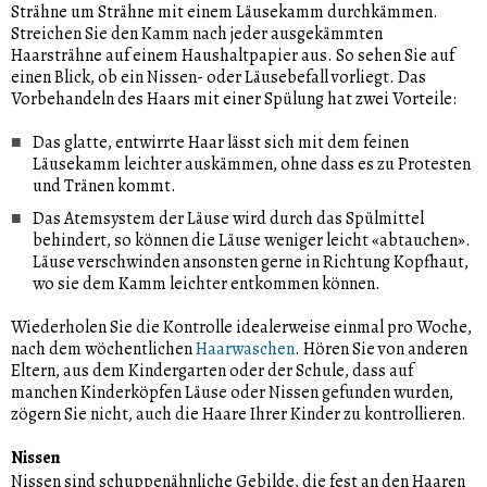
Strähne um Strähne mit einem Läusekamm durchkämmen.
Streichen Sie den Kamm nach jeder ausgekämmten
Haarsträhne auf einem Haushaltpapier aus. So sehen Sie auf
einen Blick, ob ein Nissen- oder Läusebefall vorliegt. Das
Vorbehandeln des Haars mit einer Spülung hat zwei Vorteile:
Das glatte, entwirrte Haar lässt sich mit dem feinen
Läusekamm leichter auskämmen, ohne dass es zu Protesten
und Tränen kommt.
Das Atemsystem der Läuse wird durch das Spülmittel
behindert, so können die Läuse weniger leicht «abtauchen».
Läuse verschwinden ansonsten gerne in Richtung Kopfhaut,
wo sie dem Kamm leichter entkommen können.
Wiederholen Sie die Kontrolle idealerweise einmal pro Woche,
nach dem wöchentlichen
Haarwaschen
. Hören Sie von anderen
Eltern, aus dem Kindergarten oder der Schule, dass auf
manchen Kinderköpfen Läuse oder Nissen gefunden wurden,
zögern Sie nicht, auch die Haare Ihrer Kinder zu kontrollieren.
Nissen
Nissen sind schuppenähnliche Gebilde, die fest an den Haaren