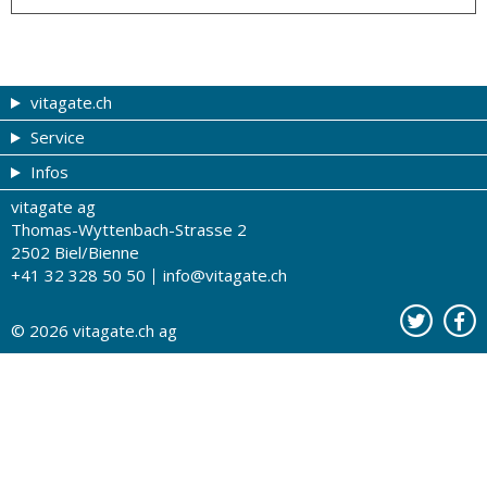
vitagate.ch
Service
Gesund & schön
Infos
Themen von A-Z
Gutscheine
vitagate ag
Therapien von A-Z
Drogistenstern
Impressum
Thomas-Wyttenbach-Strasse 2
Gesundheit zum Hören
Drogeriesuche
Über uns
2502 Biel/Bienne
+41 32 328 50 50
info@vitagate.ch
Gesundheitstests
Partner-Drogerien
Nutzungsbestimmungen
Partner-Organisationen
Datenschutz
© 2026
vitagate.ch
ag
Kontakt
Werbung auf vitagate.ch