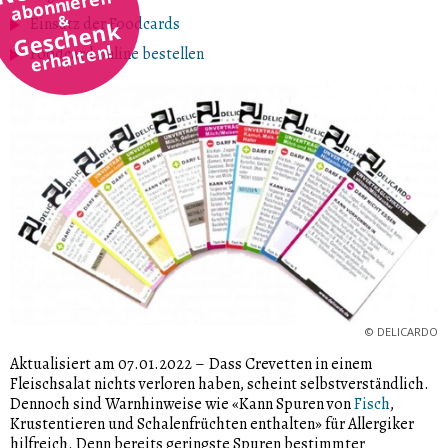
abonnieren
&
Einsatz der Foodcards
Geschenk
erhalten!
Foodcard online bestellen
©
DELICARDO
Aktualisiert am 07.01.2022
–
Dass Crevetten in einem
Fleischsalat nichts verloren haben, scheint selbstverständlich.
Dennoch sind Warnhinweise wie «Kann Spuren von
Fisch
,
Krustentieren und Schalenfrüchten enthalten» für Allergiker
hilfreich. Denn bereits geringste Spuren bestimmter