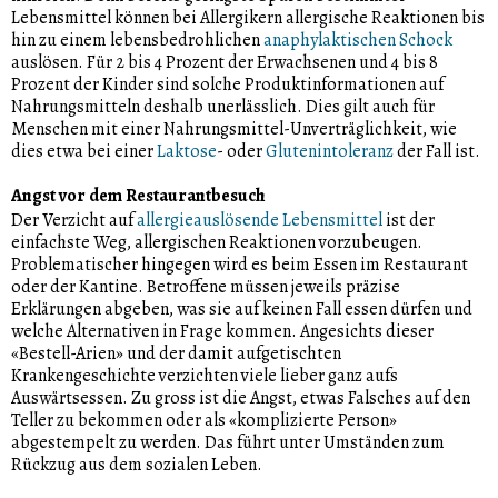
Lebensmittel können bei Allergikern allergische Reaktionen bis
hin zu einem lebensbedrohlichen
anaphylaktischen Schock
auslösen. Für 2 bis 4 Prozent der Erwachsenen und 4 bis 8
Prozent der Kinder sind solche Produktinformationen auf
Nahrungsmitteln deshalb unerlässlich. Dies gilt auch für
Menschen mit einer Nahrungsmittel-Unverträglichkeit, wie
dies etwa bei einer
Laktose
- oder
Glutenintoleranz
der Fall ist.
Angst vor dem Restaurantbesuch
Der Verzicht auf
allergieauslösende Lebensmittel
ist der
einfachste Weg, allergischen Reaktionen vorzubeugen.
Problematischer hingegen wird es beim Essen im Restaurant
oder der Kantine. Betroffene müssen jeweils präzise
Erklärungen abgeben, was sie auf keinen Fall essen dürfen und
welche Alternativen in Frage kommen. Angesichts dieser
«Bestell-Arien» und der damit aufgetischten
Krankengeschichte verzichten viele lieber ganz aufs
Auswärtsessen. Zu gross ist die Angst, etwas Falsches auf den
Teller zu bekommen oder als «komplizierte Person»
abgestempelt zu werden. Das führt unter Umständen zum
Rückzug aus dem sozialen Leben.