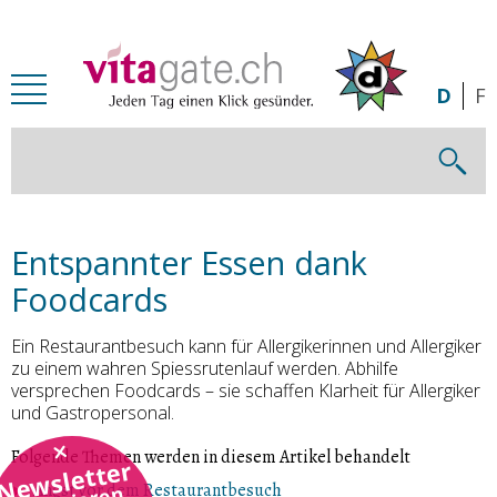
Zum Inhalt springen
D
F
Entspannter Essen dank
Foodcards
Ein Restaurantbesuch kann für Allergikerinnen und Allergiker
zu einem wahren Spiessrutenlauf werden. Abhilfe
versprechen Foodcards – sie schaffen Klarheit für Allergiker
und Gastropersonal.
Folgende Themen werden in diesem Artikel behandelt
Newsletter
Angst vor dem Restaurantbesuch