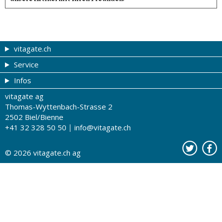
vitagate.ch
Service
Gesund & schön
Infos
Themen von A-Z
Gutscheine
vitagate ag
Therapien von A-Z
Drogistenstern
Impressum
Thomas-Wyttenbach-Strasse 2
Gesundheit zum Hören
Drogeriesuche
Über uns
2502 Biel/Bienne
+41 32 328 50 50
info@vitagate.ch
Gesundheitstests
Partner-Drogerien
Nutzungsbestimmungen
Partner-Organisationen
Datenschutz
© 2026
vitagate.ch
ag
Kontakt
Werbung auf vitagate.ch